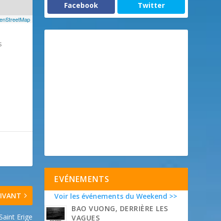
Facebook
Twitter
enStreetMap
s
EVÉNEMENTS
IVANT
Voir les événements du Weekend >>
BAO VUONG, DERRIÈRE LES
Saint Erige
VAGUES