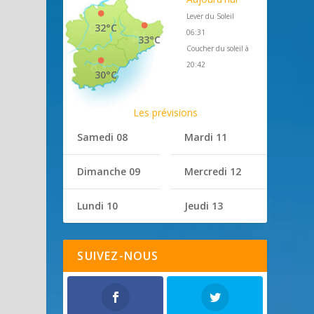
Lever du Soleil
32°C
06:31
33°C
Coucher du soleil à
20:42
30°C
Les prévisions
Samedi 08
Mardi 11
Dimanche 09
Mercredi 12
Lundi 10
Jeudi 13
SUIVEZ-NOUS