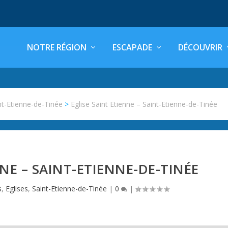
NOTRE RÉGION
ESCAPADE
DÉCOUVRIR
nt-Etienne-de-Tinée
>
Eglise Saint Etienne – Saint-Etienne-de-Tinée
NNE – SAINT-ETIENNE-DE-TINÉE
s
,
Eglises
,
Saint-Etienne-de-Tinée
|
0
|