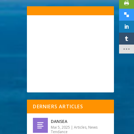
DERNIERS ARTICLES
DANSEA
Mai 5, 2025
|
Articles
,
News
Tendance