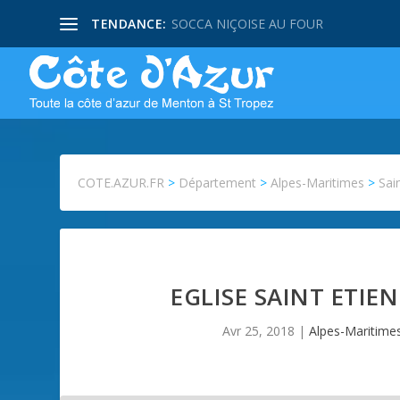
TENDANCE:
SOCCA NIÇOISE AU FOUR
COTE.AZUR.FR
>
Département
>
Alpes-Maritimes
>
Sai
EGLISE SAINT ETIE
Avr 25, 2018
|
Alpes-Maritime