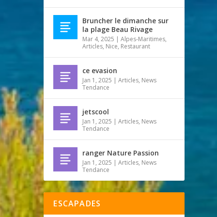
Bruncher le dimanche sur
la plage Beau Rivage
Mar 4, 2025
|
Alpes-Maritimes
,
Articles
,
Nice
,
Restaurant
ce evasion
Jan 1, 2025
|
Articles
,
News
Tendance
jetscool
Jan 1, 2025
|
Articles
,
News
Tendance
ranger Nature Passion
Jan 1, 2025
|
Articles
,
News
Tendance
ESCAPADES