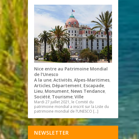
Nice entre au Patrimoine Mondial
de l’Unesco
A la une
Activités
Alpes-Maritimes
,
,
,
Articles
Département
Escapade
,
,
,
Lieu
Monument
News Tendance
,
,
,
Société
Tourisme
Ville
,
,
Mardi 27 juillet 2021, le Comité du
patrimoine mondial a inscrit sur la Liste du
patrimoine mondial de l’UNESCO
[…]
NEWSLETTER