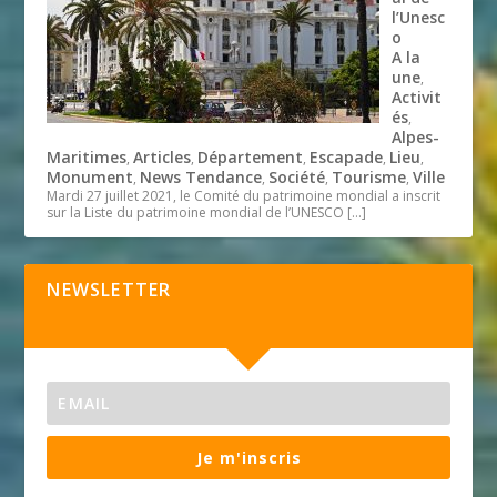
l’Unesc
o
A la
une
,
Activit
és
,
Alpes-
Maritimes
Articles
Département
Escapade
Lieu
,
,
,
,
,
Monument
News Tendance
Société
Tourisme
Ville
,
,
,
,
Mardi 27 juillet 2021, le Comité du patrimoine mondial a inscrit
sur la Liste du patrimoine mondial de l’UNESCO
[…]
NEWSLETTER
Je m'inscris