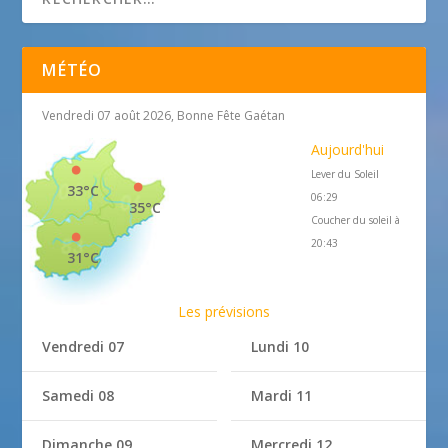
MÉTÉO
Vendredi 07 août 2026, Bonne Fête Gaétan
Aujourd'hui
Lever du Soleil
33°C
06:29
35°C
Coucher du soleil à
20:43
31°C
Les prévisions
Vendredi 07
Lundi 10
Samedi 08
Mardi 11
Dimanche 09
Mercredi 12