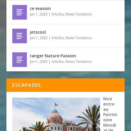
ce evasion
Jan 1, 2025
|
Articles
,
News Tendance
jetscool
Jan 1, 2025
|
Articles
,
News Tendance
ranger Nature Passion
Jan 1, 2025
|
Articles
,
News Tendance
ESCAPADES
Nice
entre
au
Patrim
oine
Mondi
al de