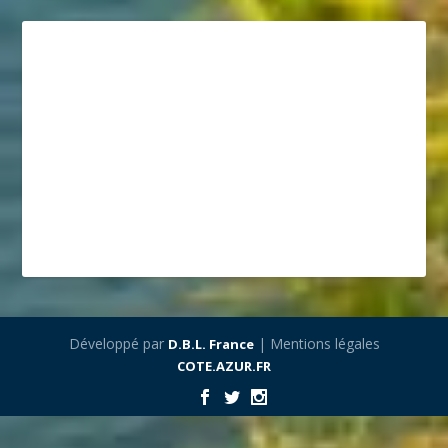
Développé par
| Mentions légales
D.B.L. France
COTE.AZUR.FR