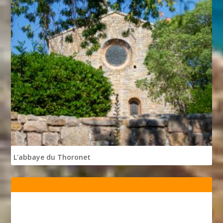
L'abbaye du Thoronet