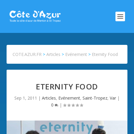
COTE.AZUR.FR
>
Articles
>
Evénement
>
Eternity Food
ETERNITY FOOD
Sep 1, 2011
|
Articles
,
Evénement
,
Saint-Tropez
,
Var
|
0
|