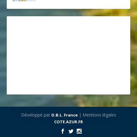
Développé par
| Mentions légales
D.B.L. France
COTE.AZUR.FR