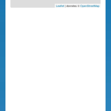
Leaflet
| données ©
OpenStreetMap