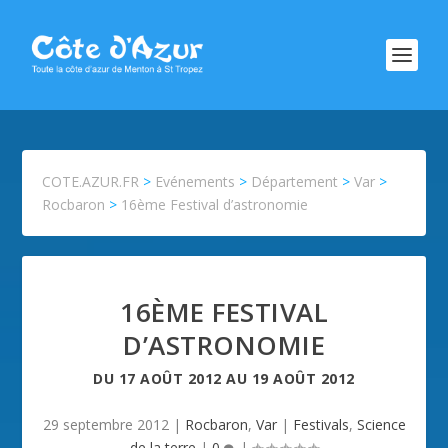
COTE.AZUR.FR
>
Evénements
>
Département
>
Var
>
Rocbaron
>
16ème Festival d’astronomie
16ÈME FESTIVAL
D’ASTRONOMIE
DU
17 AOÛT 2012
AU
19 AOÛT 2012
29 septembre 2012
|
Rocbaron
,
Var
|
Festivals
,
Science
de la terre
|
0
|