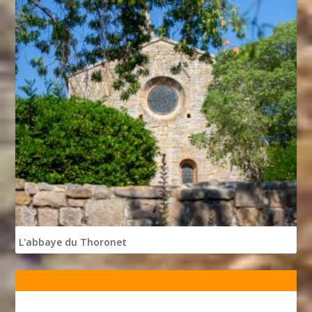
L'abbaye du Thoronet