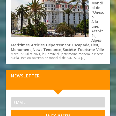
Mondi
al de
l’Unesc
o
A la
une
,
Activit
és
,
Alpes-
Maritimes
Articles
Département
Escapade
Lieu
,
,
,
,
,
Monument
News Tendance
Société
Tourisme
Ville
,
,
,
,
Mardi 27 juillet 2021, le Comité du patrimoine mondial a inscrit
sur la Liste du patrimoine mondial de l’UNESCO
[…]
NEWSLETTER
Je m'inscris