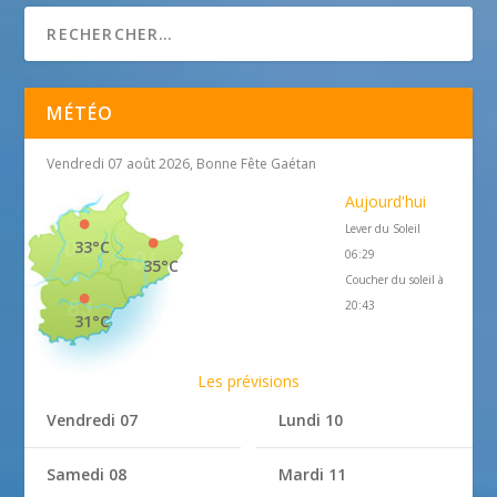
MÉTÉO
Vendredi 07 août 2026, Bonne Fête Gaétan
Aujourd'hui
Lever du Soleil
33°C
06:29
35°C
Coucher du soleil à
20:43
31°C
Les prévisions
Vendredi 07
Lundi 10
Samedi 08
Mardi 11