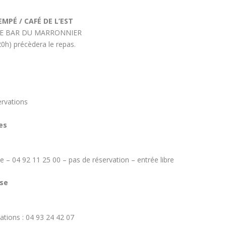
EMPÉ / CAFÉ DE L’EST
t LE BAR DU MARRONNIER
(20h) précèdera le repas.
ervations
es
– 04 92 11 25 00 – pas de réservation – entrée libre
ise
tions : 04 93 24 42 07