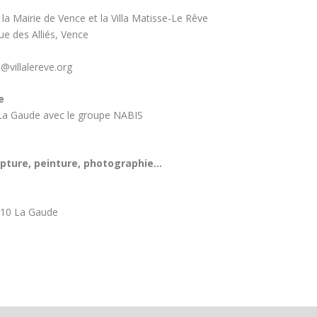
 la Mairie de Vence et la Villa Matisse-Le Rêve
nue des Alliés, Vence
@villalereve.org
e
La Gaude avec le groupe NABIS
lpture, peinture, photographie…
6610 La Gaude