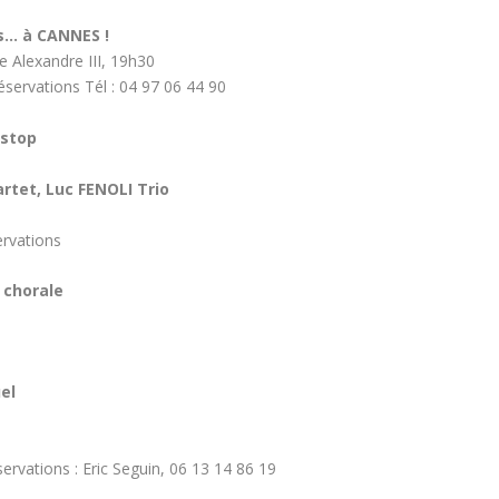
rs… à CANNES !
e Alexandre III, 19h30
éservations Tél : 04 97 06 44 90
 stop
tet, Luc FENOLI Trio
ervations
 chorale
el
rvations : Eric Seguin, 06 13 14 86 19