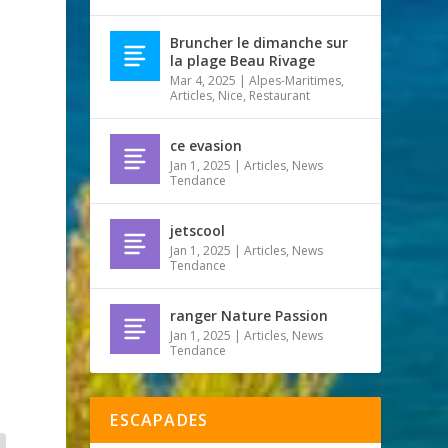
Bruncher le dimanche sur
la plage Beau Rivage
Mar 4, 2025
|
Alpes-Maritimes
,
Articles
,
Nice
,
Restaurant
ce evasion
Jan 1, 2025
|
Articles
,
News
Tendance
jetscool
Jan 1, 2025
|
Articles
,
News
Tendance
ranger Nature Passion
Jan 1, 2025
|
Articles
,
News
Tendance
ESCAPADES