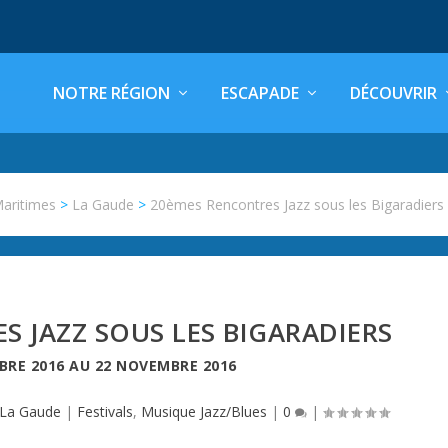
NOTRE RÉGION
ESCAPADE
DÉCOUVRIR
Maritimes
>
La Gaude
>
20èmes Rencontres Jazz sous les Bigaradiers
 JAZZ SOUS LES BIGARADIERS
BRE 2016
AU
22 NOVEMBRE 2016
La Gaude
|
Festivals
,
Musique Jazz/Blues
|
0
|