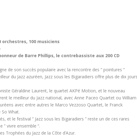
20 orchestres, 100 musiciens
e
honneur de Barre Phillips, le contrebassiste aux 200 CD
igne de son succès populaire avec la rencontre des ” pointures ”
illeur du Jazz azuréen, Jazz sous les Bigaradiers offre plus de dix jour
niste Géraldine Laurent, le quartet AKPé Motion, et le nouveau
rent le meilleur du Jazz national, avec Anne Paceo Quartet ou William
azuréens avec entre autres le Marco Vezzoso Quartet, le Franck
e So What.
et le festival ” Jazz sous les Bigaradiers ” reste un de ces rares
e ” vivre ensemble “.
des Trophées du Jazz de la Côte d’Azur.