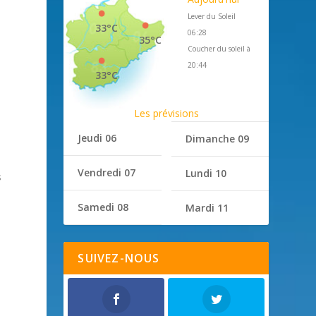
Lever du Soleil
33°C
06:28
35°C
Coucher du soleil à
20:44
33°C
Les prévisions
Jeudi 06
Dimanche 09
Vendredi 07
Lundi 10
s
Samedi 08
Mardi 11
SUIVEZ-NOUS