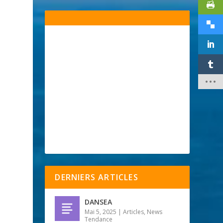
DERNIERS ARTICLES
DANSEA
Mai 5, 2025
|
Articles
,
News
Tendance