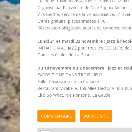
Colloque “L’IMPROVISATION ET L’INSTRUMENT”
Organisé par l’Université de Nice Sophia Antipolis,
Villa Berthe, Service de la vie associative, 51 ave
Entrée gratuite, places limitées à 70.
Réservation obligatoire auprès de catherine.mehu
Lundi 21 et mardi 22 novembre : Jazz à l’écol
INITIATION AU JAZZ pour tous les ÉCOLIERS de 
Dans les écoles de La Gaude
Du 18 novembre au 2 décembre : jazz et scu
EXPOSITIONS DANS TROIS LIEUX
Salle d’exposition de La Coupole
Restaurant Mirabelle, 158 Allée Hector Pintus 0
Club So What, rue Ponzone, La Gaude
COMMENTAIRE
VOIR LE SITE