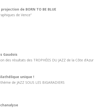
a projection de BORN TO BE BLUE
raphiques de Vence”
es Gaudois
on des résultats des TROPHÉES DU JAZZ de la Côte d’Azur
lathélique unique !
r le thème de JAZZ SOUS LES BIGARADIERS
ychanalyse