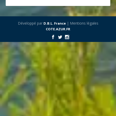
Développé par
| Mentions légales
D.B.L. France
COTE.AZUR.FR