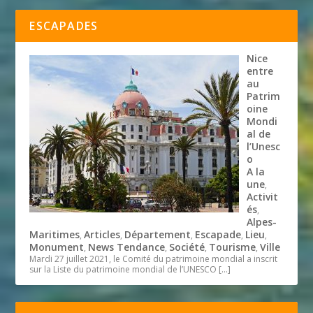
ESCAPADES
Nice
entre
au
Patrim
oine
Mondi
al de
l’Unesc
o
A la
une
,
Activit
és
,
Alpes-
Maritimes
Articles
Département
Escapade
Lieu
,
,
,
,
,
Monument
News Tendance
Société
Tourisme
Ville
,
,
,
,
Mardi 27 juillet 2021, le Comité du patrimoine mondial a inscrit
sur la Liste du patrimoine mondial de l’UNESCO
[…]