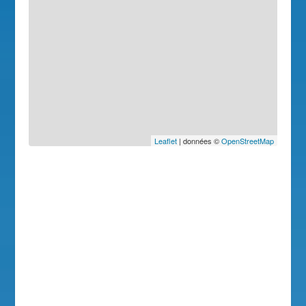
Leaflet
| données ©
OpenStreetMap