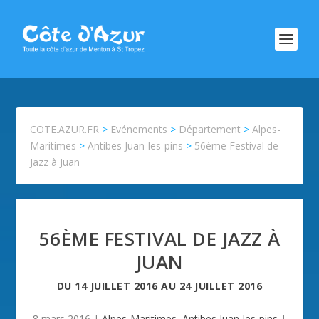
COTE.AZUR.FR
>
Evénements
>
Département
>
Alpes-
Maritimes
>
Antibes Juan-les-pins
>
56ème Festival de
Jazz à Juan
56ÈME FESTIVAL DE JAZZ À
JUAN
DU
14 JUILLET 2016
AU
24 JUILLET 2016
8 mars 2016
|
Alpes-Maritimes
,
Antibes Juan-les-pins
|