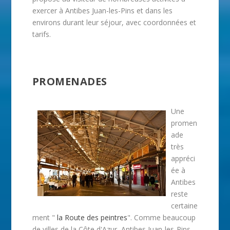
exercer à Antibes Juan-les-Pins et dans les
environs durant leur séjour, avec coordonnées et
tarifs.
PROMENADES
Une
promen
ade
très
appréci
ée à
Antibes
reste
certaine
ment "
la Route des peintres
". Comme beaucoup
de villes de la Côte d'Azur, Antibes Juan-les-Pins