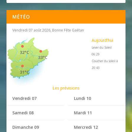
MÉTÉO
Vendredi 07 août 2026, Bonne Fête Gaétan
Aujourd'hui
Lever du Soleil
32°C
06:29
33°C
Coucher du soleil à
20:43
31°C
Les prévisions
Vendredi 07
Lundi 10
Samedi 08
Mardi 11
Dimanche 09
Mercredi 12