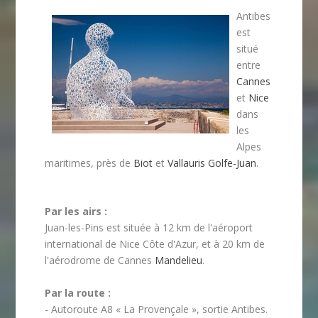
Antibes
est
situé
entre
Cannes
et
Nice
dans
les
Alpes
maritimes, près de
Biot
et
Vallauris
Golfe-Juan
.
Par les airs :
Juan-les-Pins est située à 12 km de l'aéroport
international de Nice Côte d'Azur, et à 20 km de
l'aérodrome de Cannes
Mandelieu
.
Par la route :
- Autoroute A8 « La Provençale », sortie Antibes.