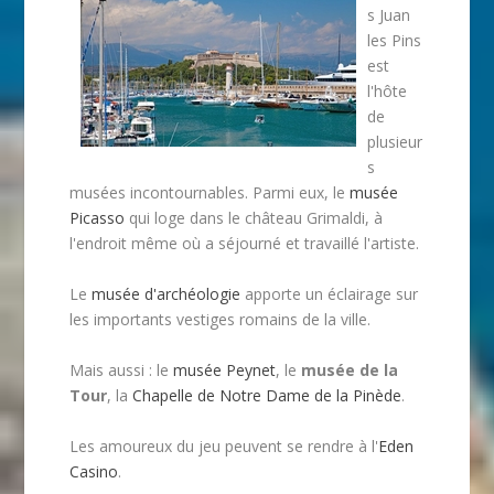
s Juan
les Pins
est
l'hôte
de
plusieur
s
musées incontournables. Parmi eux, le
musée
Picasso
qui loge dans le château Grimaldi, à
l'endroit même où a séjourné et travaillé l'artiste.
Le
musée d'archéologie
apporte un éclairage sur
les importants vestiges romains de la ville.
Mais aussi : le
musée Peynet
, le
musée de la
Tour
, la
Chapelle de Notre Dame de la Pinède
.
Les amoureux du jeu peuvent se rendre à l'
Eden
Casino
.