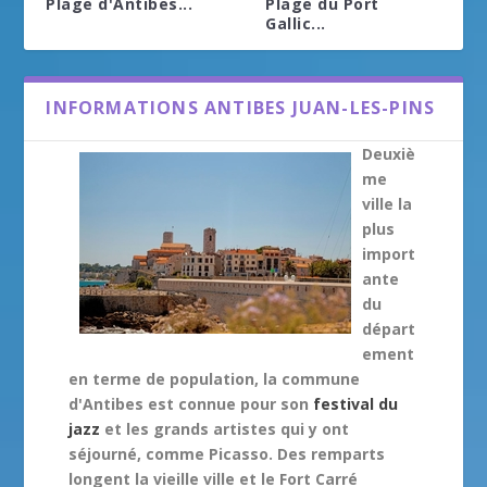
Plage d'Antibes...
Plage du Port
Gallic...
INFORMATIONS ANTIBES JUAN-LES-PINS
Deuxiè
me
ville la
plus
import
ante
du
départ
ement
en terme de population, la commune
d'Antibes est connue pour son
festival du
jazz
et les grands artistes qui y ont
séjourné, comme Picasso. Des remparts
longent la vieille ville et le Fort Carré