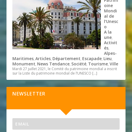
Patrim
oine
Mondi
al de
l’Unesc
o
A la
une
,
Activit
és
,
Alpes-
Maritimes
Articles
Département
Escapade
Lieu
,
,
,
,
,
Monument
News Tendance
Société
Tourisme
Ville
,
,
,
,
Mardi 27 juillet 2021, le Comité du patrimoine mondial a inscrit
sur la Liste du patrimoine mondial de l’UNESCO
[…]
NEWSLETTER