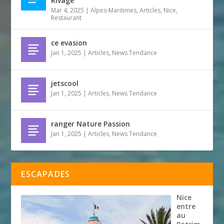
Rivage
Mar 4, 2025
|
Alpes-Maritimes
,
Articles
,
Nice
,
Restaurant
ce evasion
Jan 1, 2025
|
Articles
,
News Tendance
jetscool
Jan 1, 2025
|
Articles
,
News Tendance
ranger Nature Passion
Jan 1, 2025
|
Articles
,
News Tendance
ESCAPADES
Nice
entre
au