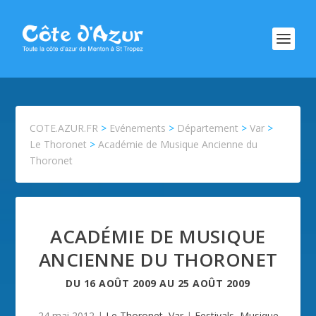
COTE.AZUR.FR
>
Evénements
>
Département
>
Var
>
Le Thoronet
>
Académie de Musique Ancienne du
Thoronet
ACADÉMIE DE MUSIQUE
ANCIENNE DU THORONET
DU
16 AOÛT 2009
AU
25 AOÛT 2009
24 mai 2012
|
Le Thoronet
,
Var
|
Festivals
,
Musique