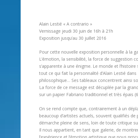
Alain Lestié « A contrario »
Vernissage jeudi 30 juin de 16h à 21h
Exposition jusqu’au 30 juillet 2016
Pour cette nouvelle exposition personnelle à la ga
L’émotion, la sensibilité, la force de suggestion 
s’apparente à une énigme. Le monde et l’histoire
tout ce qui fait la personnalité d’Alain Lestié da
philosophique… Ses tableaux concentrent ainsi so
La force de ce message est décuplée par la grande 
sur un papier Fabriano traditionnel et très épais (
On se rend compte que, contrairement à un déplac
beaucoup d’artistes actuels, souvent qualifiés de
démarche pleine de sens, loin de toute critique sup
Il nous appartient, en tant que galerie, de montrer
l’expérience et l’émotion artistique que nous proc