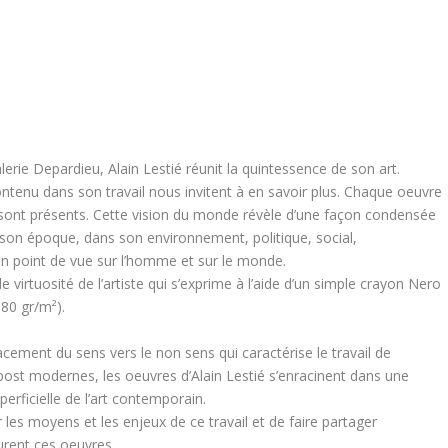
lerie Depardieu, Alain Lestié réunit la quintessence de son art.
contenu dans son travail nous invitent à en savoir plus. Chaque oeuvre
 sont présents. Cette vision du monde révèle d’une façon condensée
ns son époque, dans son environnement, politique, social,
n point de vue sur l’homme et sur le monde.
virtuosité de l’artiste qui s’exprime à l’aide d’un simple crayon Nero
680 gr/m²).
ement du sens vers le non sens qui caractérise le travail de
 post modernes, les oeuvres d’Alain Lestié s’enracinent dans une
erficielle de l’art contemporain.
 les moyens et les enjeux de ce travail et de faire partager
urent ces oeuvres.