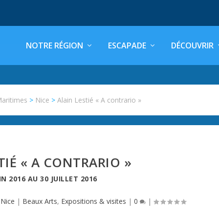
NOTRE RÉGION
ESCAPADE
DÉCOUVRIR
Maritimes
>
Nice
>
Alain Lestié « A contrario »
TIÉ « A CONTRARIO »
IN 2016
AU
30 JUILLET 2016
,
Nice
|
Beaux Arts
,
Expositions & visites
|
0
|