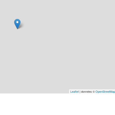
Leaflet
| données ©
OpenStreetMa