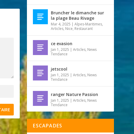
Bruncher le dimanche sur
la plage Beau Rivage
Mar 4, 2025
|
Alpes-Maritimes
,
Articles
,
Nice
,
Restaurant
ce evasion
Jan 1, 2025
|
Articles
,
News
Tendance
jetscool
Jan 1, 2025
|
Articles
,
News
Tendance
ranger Nature Passion
Jan 1, 2025
|
Articles
,
News
Tendance
ESCAPADES