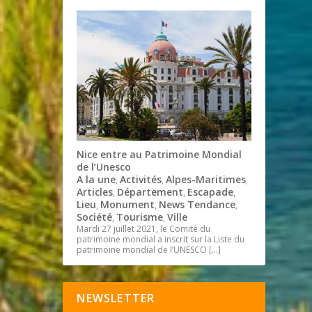
Nice entre au Patrimoine Mondial
de l’Unesco
A la une
Activités
Alpes-Maritimes
,
,
,
Articles
Département
Escapade
,
,
,
Lieu
Monument
News Tendance
,
,
,
Société
Tourisme
Ville
,
,
Mardi 27 juillet 2021, le Comité du
patrimoine mondial a inscrit sur la Liste du
patrimoine mondial de l’UNESCO
[…]
NEWSLETTER