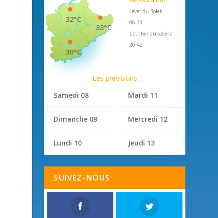
Lever du Soleil
32°C
06:31
33°C
Coucher du soleil à
20:42
30°C
Les prévisions
Samedi 08
Mardi 11
Dimanche 09
Mercredi 12
Lundi 10
Jeudi 13
SUIVEZ-NOUS