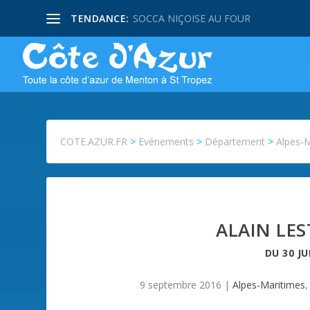
TENDANCE:
SOCCA NIÇOISE AU FOUR
COTE.AZUR.FR
>
Evénements
>
Département
>
Alpes-
ALAIN LES
DU
30 JU
9 septembre 2016
|
Alpes-Maritimes