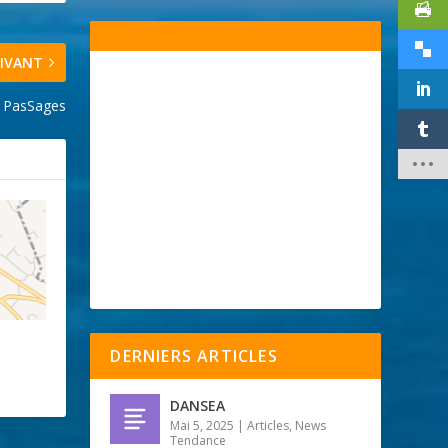
IVANT
e PasSages
DERNIERS ARTICLES
DANSEA
Mai 5, 2025
|
Articles
,
News
Tendance