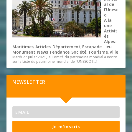
al de
l’Unesc
o
A la
une
,
Activit
és
,
Alpes-
Maritimes
Articles
Département
Escapade
Lieu
,
,
,
,
,
Monument
News Tendance
Société
Tourisme
Ville
,
,
,
,
Mardi 27 juillet 2021, le Comité du patrimoine mondial a inscrit
sur la Liste du patrimoine mondial de l’UNESCO
[…]
NEWSLETTER
Je m'inscris