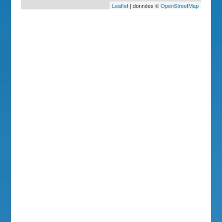
Leaflet
| données ©
OpenStreetMap