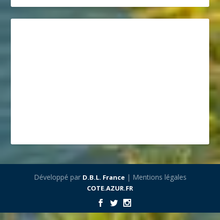
Développé par
| Mentions légales
D.B.L. France
COTE.AZUR.FR