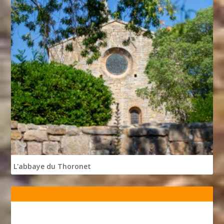
L'abbaye du Thoronet