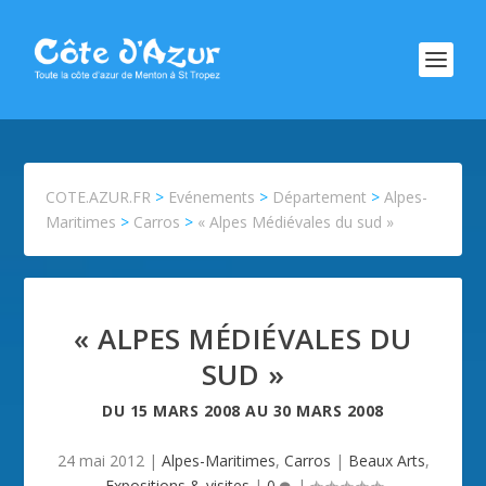
COTE.AZUR.FR
>
Evénements
>
Département
>
Alpes-
Maritimes
>
Carros
>
« Alpes Médiévales du sud »
« ALPES MÉDIÉVALES DU
SUD »
DU
15 MARS 2008
AU
30 MARS 2008
24 mai 2012
|
Alpes-Maritimes
,
Carros
|
Beaux Arts
,
Expositions & visites
|
0
|