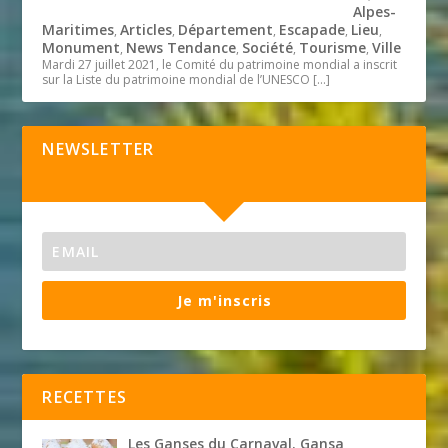
Alpes-
Maritimes
Articles
Département
Escapade
Lieu
,
,
,
,
,
Monument
News Tendance
Société
Tourisme
Ville
,
,
,
,
Mardi 27 juillet 2021, le Comité du patrimoine mondial a inscrit
sur la Liste du patrimoine mondial de l’UNESCO
[…]
NEWSLETTER
Je m'inscris
RECETTES
Les Ganses du Carnaval. Gansa