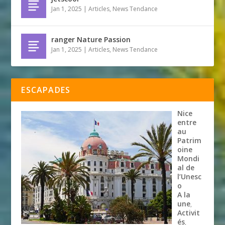
Jan 1, 2025
|
Articles
,
News Tendance
ranger Nature Passion
Jan 1, 2025
|
Articles
,
News Tendance
ESCAPADES
Nice
entre
au
Patrim
oine
Mondi
al de
l’Unesc
o
A la
une
,
Activit
és
,