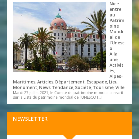
Nice
entre
au
Patrim
oine
Mondi
al de
l’Unesc
o
A la
une
,
Activit
és
,
Alpes-
Maritimes
Articles
Département
Escapade
Lieu
,
,
,
,
,
Monument
News Tendance
Société
Tourisme
Ville
,
,
,
,
Mardi 27 juillet 2021, le Comité du patrimoine mondial a inscrit
sur la Liste du patrimoine mondial de l’UNESCO
[…]
NEWSLETTER