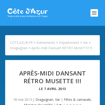
COTE.AZUR.FR
>
Evénements
>
Département
>
Var
>
Draguignan
>
Après-midi Dansant RÉTRO MUSETTE !!!
APRÈS-MIDI DANSANT
RÉTRO MUSETTE !!!
LE
7 AVRIL 2013
18 mai 2013
|
Draguignan
,
Var
|
Fêtes & carnavals
,
Musique de variété
|
0
|