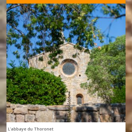
L'abbaye du Thoronet