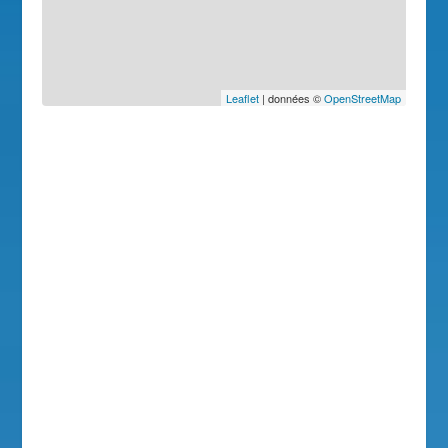
Leaflet
| données ©
OpenStreetMap