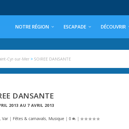
NOTRE RÉGION
ESCAPADE
DÉCOUVRIR
aint-Cyr-sur-Mer
>
SOIREE DANSANTE
REE DANSANTE
VRIL 2013
AU
7 AVRIL 2013
,
Var
|
Fêtes & carnavals
,
Musique
|
0
|