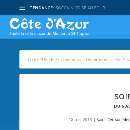
TENDANCE:
SOCCA NIÇOISE AU FOUR
COTE.AZUR.FR
>
Evénements
>
Département
>
Var
>
S
SOI
DU
6 A
18 mai 2013
|
Saint-Cyr-sur-Mer