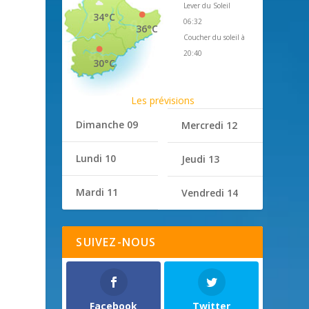
Lever du Soleil
34°C
06:32
36°C
Coucher du soleil à
20:40
30°C
Les prévisions
Dimanche 09
Mercredi 12
Lundi 10
Jeudi 13
Mardi 11
Vendredi 14
SUIVEZ-NOUS
Facebook
Twitter