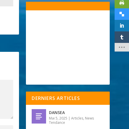
DERNIERS ARTICLES
DANSEA
Mai 5, 2025
|
Articles
,
News
Tendance