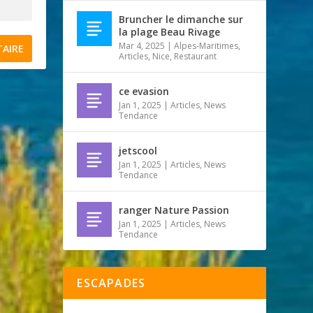
Bruncher le dimanche sur
la plage Beau Rivage
Mar 4, 2025
|
Alpes-Maritimes
,
Articles
,
Nice
,
Restaurant
ce evasion
Jan 1, 2025
|
Articles
,
News
Tendance
jetscool
Jan 1, 2025
|
Articles
,
News
Tendance
ranger Nature Passion
Jan 1, 2025
|
Articles
,
News
Tendance
ESCAPADES