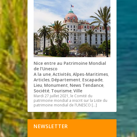
Nice entre au Patrimoine Mondial
de l’Unesco
A la une
Activités
Alpes-Maritimes
,
,
,
Articles
Département
Escapade
,
,
,
Lieu
Monument
News Tendance
,
,
,
Société
Tourisme
Ville
,
,
Mardi 27 juillet 2021, le Comité du
patrimoine mondial a inscrit sur la Liste du
patrimoine mondial de l’UNESCO
[…]
NEWSLETTER