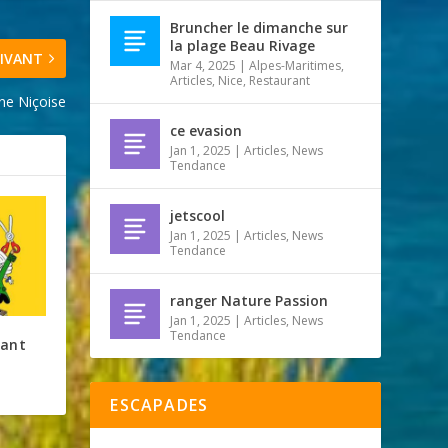
Bruncher le dimanche sur
la plage Beau Rivage
IVANT
Mar 4, 2025
|
Alpes-Maritimes
,
Articles
,
Nice
,
Restaurant
ne Niçoise
ce evasion
Jan 1, 2025
|
Articles
,
News
Tendance
jetscool
Jan 1, 2025
|
Articles
,
News
Tendance
ranger Nature Passion
Jan 1, 2025
|
Articles
,
News
Tendance
fant
ESCAPADES