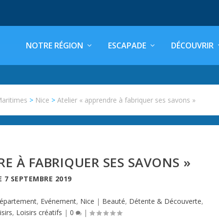
NOTRE RÉGION
ESCAPADE
DÉCOUVRIR
Maritimes
>
Nice
>
Atelier « apprendre à fabriquer ses savons »
RE À FABRIQUER SES SAVONS »
E
7 SEPTEMBRE 2019
épartement
,
Evénement
,
Nice
|
Beauté
,
Détente & Découverte
,
isirs
,
Loisirs créatifs
|
0
|