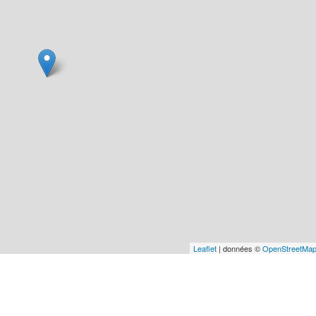
Leaflet
| données ©
OpenStreetMa