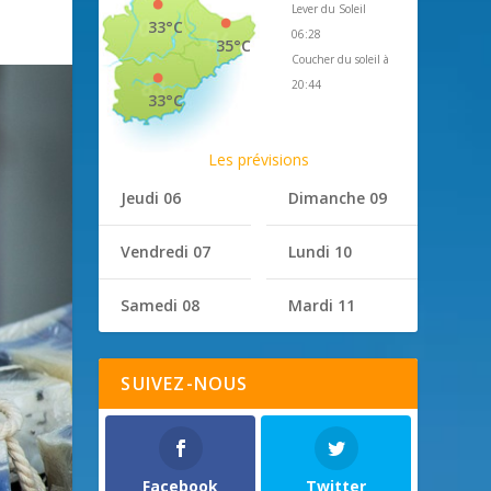
Lever du Soleil
33°C
06:28
35°C
Coucher du soleil à
20:44
33°C
Les prévisions
Jeudi 06
Dimanche 09
Vendredi 07
Lundi 10
Samedi 08
Mardi 11
SUIVEZ-NOUS
Facebook
Twitter