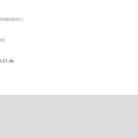
éalisation !
h00
.57.46