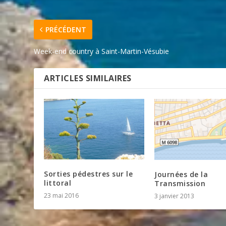
PRÉCÉDENT
Week-end country à Saint-Martin-Vésubie
ARTICLES SIMILAIRES
Sorties pédestres sur le
Journées de la
littoral
Transmission
23 mai 2016
3 janvier 2013