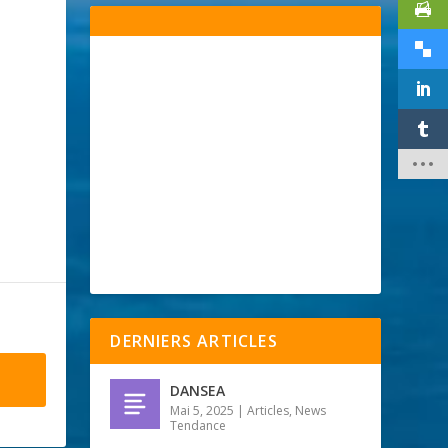
DERNIERS ARTICLES
DANSEA
Mai 5, 2025
|
Articles
,
News
Tendance