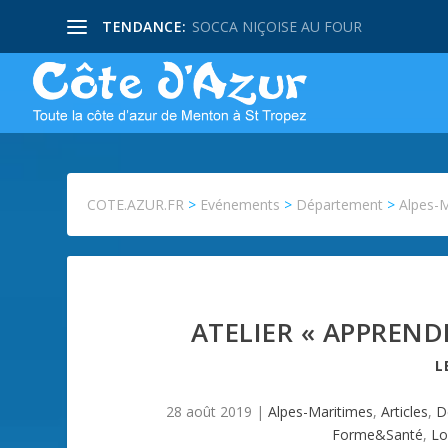
TENDANCE:
SOCCA NIÇOISE AU FOUR
COTE.AZUR.FR
>
Evénements
>
Département
>
Alpes-
ATELIER « APPREND
L
28 août 2019
|
Alpes-Maritimes
,
Articles
,
D
Forme&Santé
,
Lo