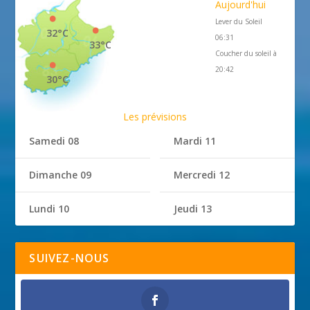
Aujourd'hui
Lever du Soleil
32°C
06:31
33°C
Coucher du soleil à
20:42
30°C
Les prévisions
Samedi 08
Mardi 11
Dimanche 09
Mercredi 12
Lundi 10
Jeudi 13
SUIVEZ-NOUS