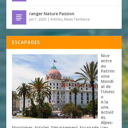
ranger Nature Passion
Jan 1, 2025
|
Articles
,
News Tendance
ESCAPADES
Nice
entre
au
Patrim
oine
Mondi
al de
l’Unesc
o
A la
une
,
Activit
és
,
Alpes-
Maritimes
Articles
Département
Escapade
Lieu
,
,
,
,
,