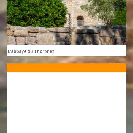
L'abbaye du Thoronet