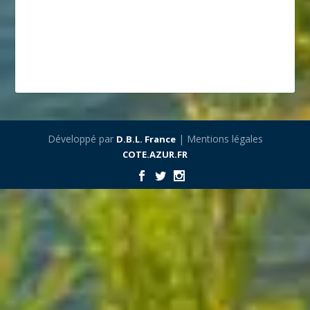
Développé par
| Mentions légales
D.B.L. France
COTE.AZUR.FR