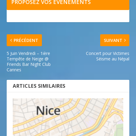
PROPOSEZ VOS ÉVÉNEMENTS
PRÉCÉDENT
SUIVANT
5 Juin Vendredi – 1ière
Concert pour Victimes
Tempête de Neige @
Séisme au Népal
Friends Bar Night Club
Cannes
ARTICLES SIMILAIRES