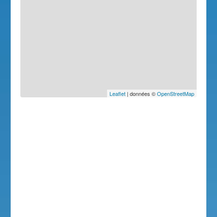
Leaflet
| données ©
OpenStreetMap