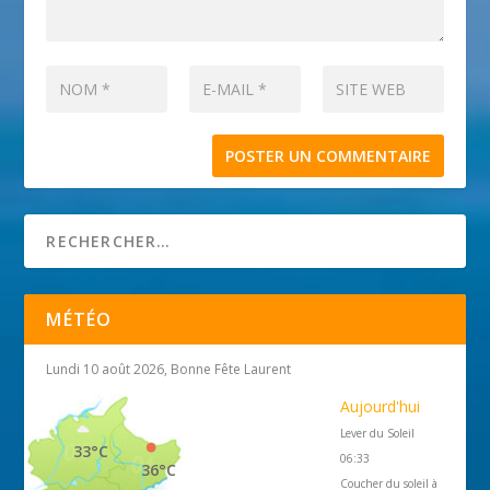
MÉTÉO
Lundi 10 août 2026, Bonne Fête Laurent
Aujourd'hui
Lever du Soleil
33°C
06:33
36°C
Coucher du soleil à