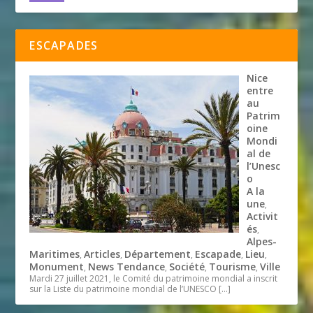
ESCAPADES
Nice
entre
au
Patrim
oine
Mondi
al de
l’Unesc
o
A la
une
,
Activit
és
,
Alpes-
Maritimes
Articles
Département
Escapade
Lieu
,
,
,
,
,
Monument
News Tendance
Société
Tourisme
Ville
,
,
,
,
Mardi 27 juillet 2021, le Comité du patrimoine mondial a inscrit
sur la Liste du patrimoine mondial de l’UNESCO
[…]