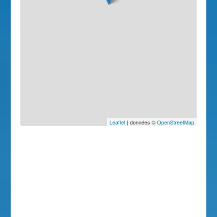
Leaflet
| données ©
OpenStreetMap