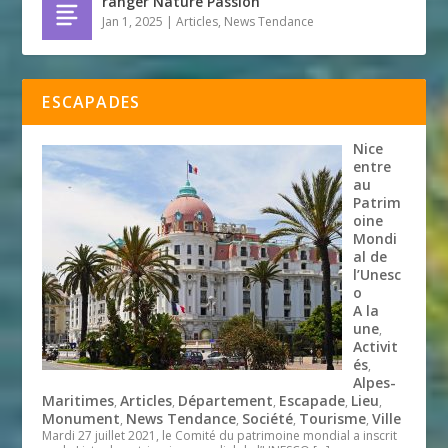
ranger Nature Passion
Jan 1, 2025
|
Articles
,
News Tendance
ESCAPADES
Nice
entre
au
Patrim
oine
Mondi
al de
l’Unesc
o
A la
une
,
Activit
és
,
Alpes-
Maritimes
Articles
Département
Escapade
Lieu
,
,
,
,
,
Monument
News Tendance
Société
Tourisme
Ville
,
,
,
,
Mardi 27 juillet 2021, le Comité du patrimoine mondial a inscrit