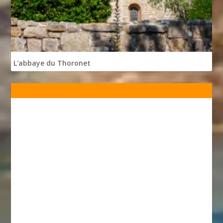
L'abbaye du Thoronet