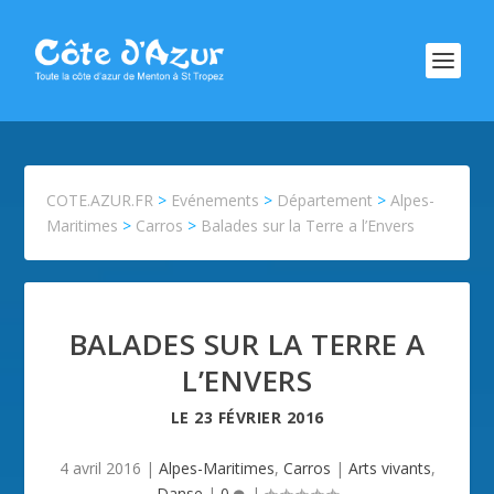
COTE.AZUR.FR
>
Evénements
>
Département
>
Alpes-
Maritimes
>
Carros
>
Balades sur la Terre a l’Envers
BALADES SUR LA TERRE A
L’ENVERS
LE
23 FÉVRIER 2016
4 avril 2016
|
Alpes-Maritimes
,
Carros
|
Arts vivants
,
Danse
|
0
|