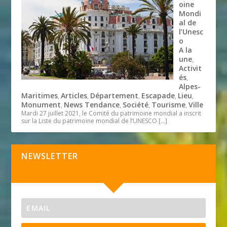
oine
Mondi
al de
l’Unesc
o
A la
une
,
Activit
és
,
Alpes-
Maritimes
Articles
Département
Escapade
Lieu
,
,
,
,
,
Monument
News Tendance
Société
Tourisme
Ville
,
,
,
,
Mardi 27 juillet 2021, le Comité du patrimoine mondial a inscrit
sur la Liste du patrimoine mondial de l’UNESCO
[…]
NEWSLETTER