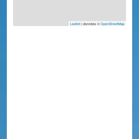
Leaflet
| données ©
OpenStreetMap