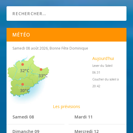
MÉTÉO
Samedi 08 août 2026, Bonne Fête Dominique
Aujourd'hui
Lever du Soleil
32°C
06:31
33°C
Coucher du soleil à
20:42
30°C
Les prévisions
Samedi 08
Mardi 11
Dimanche 09
Mercredi 12