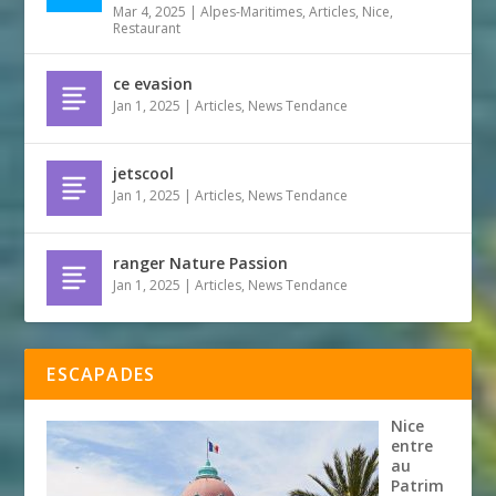
Mar 4, 2025
|
Alpes-Maritimes
,
Articles
,
Nice
,
Restaurant
ce evasion
Jan 1, 2025
|
Articles
,
News Tendance
jetscool
Jan 1, 2025
|
Articles
,
News Tendance
ranger Nature Passion
Jan 1, 2025
|
Articles
,
News Tendance
ESCAPADES
Nice
entre
au
Patrim