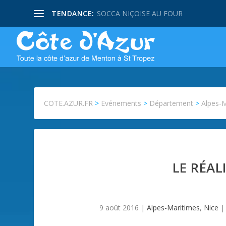
TENDANCE:
SOCCA NIÇOISE AU FOUR
COTE.AZUR.FR
>
Evénements
>
Département
>
Alpes-
LE RÉA
9 août 2016
|
Alpes-Maritimes
,
Nice