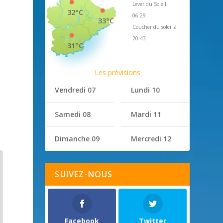
Lever du Soleil
32°C
06:29
33°C
Coucher du soleil à
20:43
31°C
Les prévisions
Vendredi 07
Lundi 10
Samedi 08
Mardi 11
Dimanche 09
Mercredi 12
SUIVEZ-NOUS
Facebook
Twitter