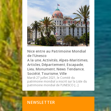
Nice entre au Patrimoine Mondial
de l’Unesco
A la une
Activités
Alpes-Maritimes
,
,
,
Articles
Département
Escapade
,
,
,
Lieu
Monument
News Tendance
,
,
,
Société
Tourisme
Ville
,
,
Mardi 27 juillet 2021, le Comité du
patrimoine mondial a inscrit sur la Liste du
patrimoine mondial de l’UNESCO
[…]
NEWSLETTER