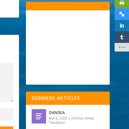
DERNIERS ARTICLES
DANSEA
Mai 5, 2025
|
Articles
,
News
Tendance