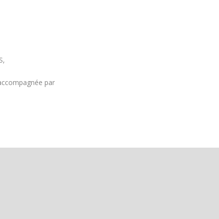
S,
r accompagnée par
.