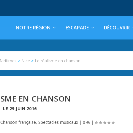
NOTRE RÉGION
ESCAPADE
DÉCOUVRIR
Maritimes
>
Nice
>
Le réalisme en chanson
LISME EN CHANSON
LE
29 JUIN 2016
|
Chanson française
,
Spectacles musicaux
|
0
|