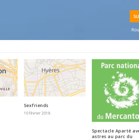
SU
Rou
Sexfriends
10 février 2018
Spectacle Aparté ave
astres au parc du