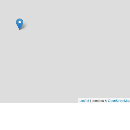
Leaflet
| données ©
OpenStreetMa