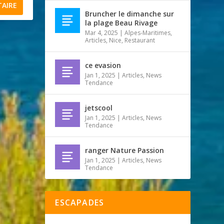
Bruncher le dimanche sur
la plage Beau Rivage
Mar 4, 2025
|
Alpes-Maritimes
,
Articles
,
Nice
,
Restaurant
ce evasion
Jan 1, 2025
|
Articles
,
News
Tendance
jetscool
Jan 1, 2025
|
Articles
,
News
Tendance
ranger Nature Passion
Jan 1, 2025
|
Articles
,
News
Tendance
ESCAPADES