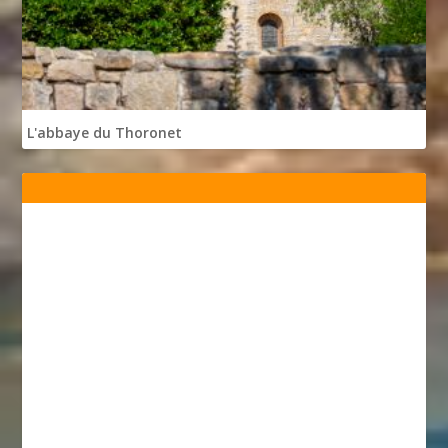
L'abbaye du Thoronet