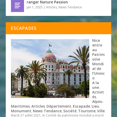
ranger Nature Passion
Jan 1, 2025
|
Articles
,
News Tendance
ESCAPADES
Nice
entre
au
Patrim
oine
Mondi
al de
l’Unesc
o
A la
une
,
Activit
és
,
Alpes-
Maritimes
Articles
Département
Escapade
Lieu
,
,
,
,
,
Monument
News Tendance
Société
Tourisme
Ville
,
,
,
,
Mardi 27 juillet 2021, le Comité du patrimoine mondial a inscrit