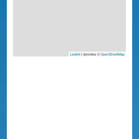
Leaflet
| données ©
OpenStreetMap