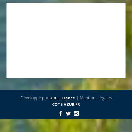
Développé par
| Mentions légales
D.B.L. France
COTE.AZUR.FR