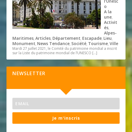
l’Unesc
o
A la
une
,
Activit
és
,
Alpes-
Maritimes
Articles
Département
Escapade
Lieu
,
,
,
,
,
Monument
News Tendance
Société
Tourisme
Ville
,
,
,
,
Mardi 27 juillet 2021, le Comité du patrimoine mondial a inscrit
sur la Liste du patrimoine mondial de l’UNESCO
[…]
NEWSLETTER
Je m'inscris