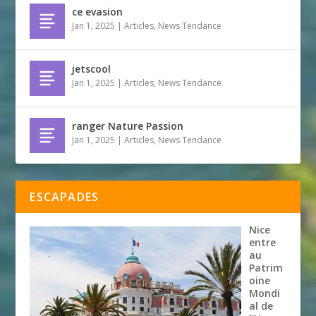
ce evasion
Jan 1, 2025
|
Articles
,
News Tendance
jetscool
Jan 1, 2025
|
Articles
,
News Tendance
ranger Nature Passion
Jan 1, 2025
|
Articles
,
News Tendance
ESCAPADES
Nice
entre
au
Patrim
oine
Mondi
al de