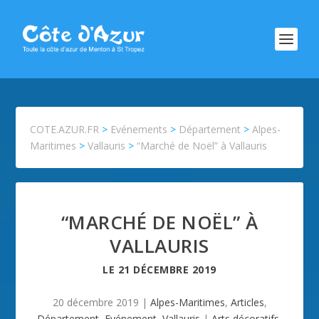
COTE.AZUR.FR
>
Evénements
>
Département
>
Alpes-
Maritimes
>
Vallauris
>
“Marché de Noël” à Vallauris
“MARCHÉ DE NOËL” À
VALLAURIS
LE
21 DÉCEMBRE 2019
20 décembre 2019
|
Alpes-Maritimes
,
Articles
,
Département
,
Evénement
,
Vallauris
|
Arts décoratifs
,