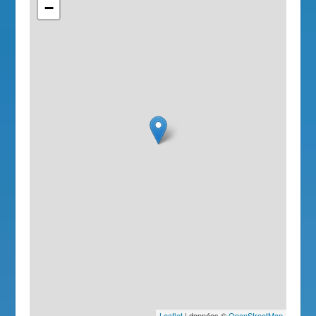
−
Leaflet
| données ©
OpenStreetMap