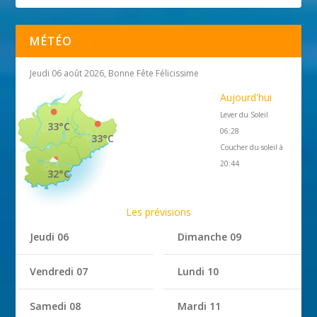
MÉTÉO
Jeudi 06 août 2026, Bonne Fête Félicissime
Aujourd'hui
Lever du Soleil
33°C
06:28
33°C
Coucher du soleil à
20:44
32°C
Les prévisions
Jeudi 06
Dimanche 09
Vendredi 07
Lundi 10
Samedi 08
Mardi 11