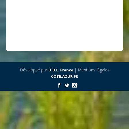
Développé par
| Mentions légales
D.B.L. France
COTE.AZUR.FR