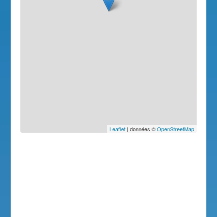
Leaflet
| données ©
OpenStreetMap