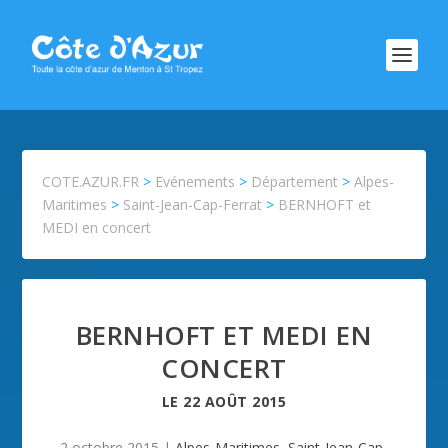
COTE.AZUR.FR
>
Evénements
>
Département
>
Alpes-
Maritimes
>
Saint-Jean-Cap-Ferrat
>
BERNHOFT et
MEDI en concert
BERNHOFT ET MEDI EN
CONCERT
LE
22 AOÛT 2015
2 octobre 2015
|
Alpes-Maritimes
,
Saint-Jean-Cap-