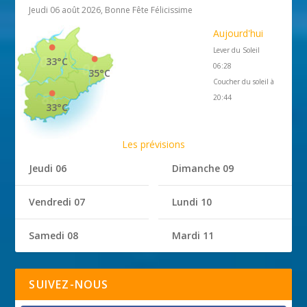
Jeudi 06 août 2026, Bonne Fête Félicissime
Aujourd'hui
Lever du Soleil
33°C
06:28
35°C
Coucher du soleil à
20:44
33°C
Les prévisions
Jeudi 06
Dimanche 09
Vendredi 07
Lundi 10
Samedi 08
Mardi 11
SUIVEZ-NOUS