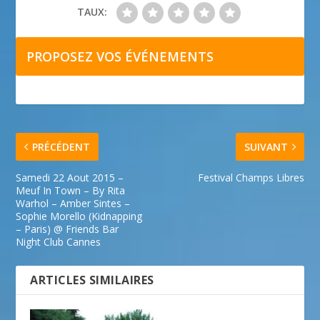
TAUX:
PROPOSEZ VOS ÉVÉNEMENTS
PRÉCÉDENT
SUIVANT
Samedi 22 Aout 2015 –
Festival Champs Libres
Meuf In Town – By Rita
Warhol – Amber Sintes –
Sophie Morello (Kidnapping
– Paris) @ Friends Bar
Night Club Cannes
ARTICLES SIMILAIRES