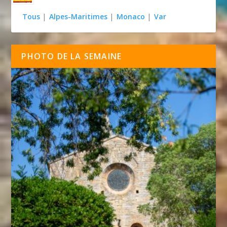
Tous
|
Alpes-Maritimes
|
Monaco
|
Var
PHOTO DE LA SEMAINE