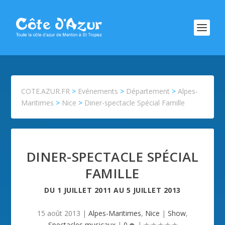
COTE.AZUR.FR
>
Evénements
>
Département
>
Alpes-
Maritimes
>
Nice
>
Diner-spectacle Spécial Famille
DINER-SPECTACLE SPÉCIAL
FAMILLE
DU
1 JUILLET 2011
AU
5 JUILLET 2013
15 août 2013
|
Alpes-Maritimes
,
Nice
|
Show
,
Spectacles musicaux
|
0
|