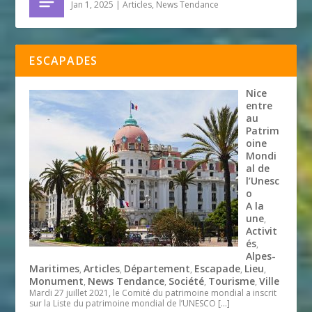
Jan 1, 2025
|
Articles
,
News Tendance
ESCAPADES
Nice
entre
au
Patrim
oine
Mondi
al de
l’Unesc
o
A la
une
,
Activit
és
,
Alpes-
Maritimes
Articles
Département
Escapade
Lieu
,
,
,
,
,
Monument
News Tendance
Société
Tourisme
Ville
,
,
,
,
Mardi 27 juillet 2021, le Comité du patrimoine mondial a inscrit
sur la Liste du patrimoine mondial de l’UNESCO
[…]