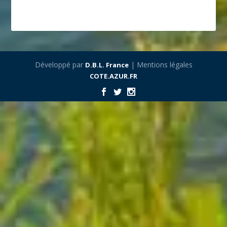
Développé par
| Mentions légales
D.B.L. France
COTE.AZUR.FR