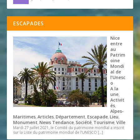
ESCAPADES
Nice
entre
au
Patrim
oine
Mondi
al de
l’Unesc
o
A la
une
,
Activit
és
,
Alpes-
Maritimes
Articles
Département
Escapade
Lieu
,
,
,
,
,
Monument
News Tendance
Société
Tourisme
Ville
,
,
,
,
Mardi 27 juillet 2021, le Comité du patrimoine mondial a inscrit
sur la Liste du patrimoine mondial de l’UNESCO
[…]