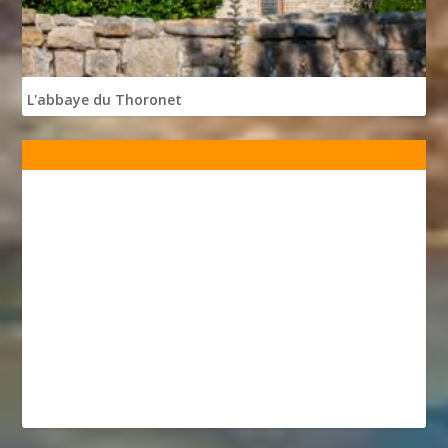
L'abbaye du Thoronet