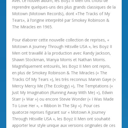
Avec ce nouvel album, les Boyz II Men ont choisi de
reprendre quelques-uns des plus grands classiques de la
Motown (Motown Records), dont «The Tracks of My
Tears», à l’origine interprété par Smokey Robinson &
The Miracles en 1965.
Pour élaborer cette nouvelle collection de reprises, «
Motown A Journey Through Hitsville USA », les Boyz II
Men ont travaillé à la production avec Randy Jackson,
Shawn Stockman, Wanya Morris et Nathan Morris.
Magnifiquement entourés, les Boyz II Men ont repris,
en plus de Smokey Robinson & The Miracles (« The
Tracks Of My Tears »), les très reconnus Marvin Gaye («
Mercy Mercy Me (The Ecology) »), The Temptations («
Just My Imagination (Running Away With Me) »), Edwin
Starr (« War ») ou encore Stevie Wonder (« I Was Made
To Love Her », « Ribbon In The Sky »). Pour ces
quatorze reprises figurant sur « Motown A Journey
Through Hitsville USA », les Boyz II Men ont souhaité
apporter leur style unique aux versions originales de ces