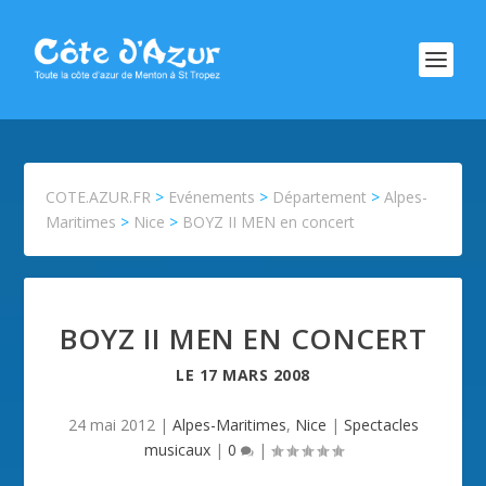
COTE.AZUR.FR
>
Evénements
>
Département
>
Alpes-
Maritimes
>
Nice
>
BOYZ II MEN en concert
BOYZ II MEN EN CONCERT
LE
17 MARS 2008
24 mai 2012
|
Alpes-Maritimes
,
Nice
|
Spectacles
musicaux
|
0
|