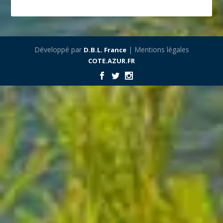
Développé par
| Mentions légales
D.B.L. France
COTE.AZUR.FR