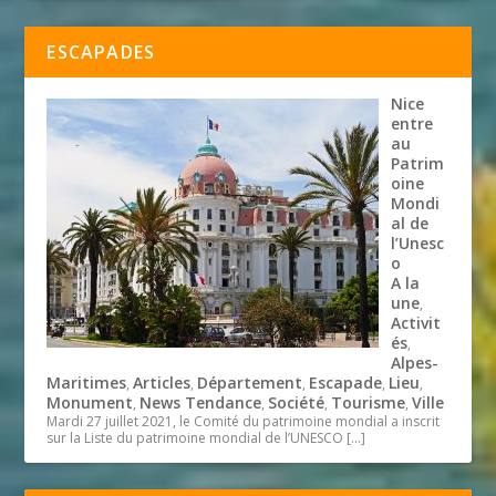
ESCAPADES
Nice
entre
au
Patrim
oine
Mondi
al de
l’Unesc
o
A la
une
,
Activit
és
,
Alpes-
Maritimes
Articles
Département
Escapade
Lieu
,
,
,
,
,
Monument
News Tendance
Société
Tourisme
Ville
,
,
,
,
Mardi 27 juillet 2021, le Comité du patrimoine mondial a inscrit
sur la Liste du patrimoine mondial de l’UNESCO
[…]