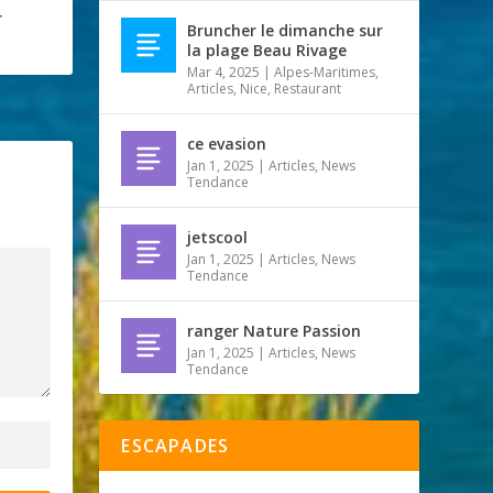
r
Bruncher le dimanche sur
la plage Beau Rivage
Mar 4, 2025
|
Alpes-Maritimes
,
Articles
,
Nice
,
Restaurant
ce evasion
Jan 1, 2025
|
Articles
,
News
Tendance
jetscool
Jan 1, 2025
|
Articles
,
News
Tendance
ranger Nature Passion
Jan 1, 2025
|
Articles
,
News
Tendance
ESCAPADES