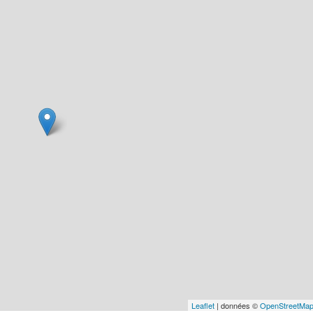
Leaflet
| données ©
OpenStreetMa