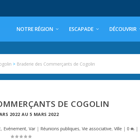
NOTRE RÉGION
ESCAPADE
DÉCOUVRIR
ogolin
>
Braderie des Commerçants de Cogolin
COMMERÇANTS DE COGOLIN
ARS 2022
AU
5 MARS 2022
t
,
Evénement
,
Var
|
Réunions publiques
,
Vie associative
,
Ville
|
0
|