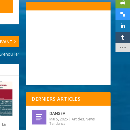
IVANT
renouille”
DERNIERS ARTICLES
DANSEA
Mai 5, 2025
|
Articles
,
News
Tendance
 la