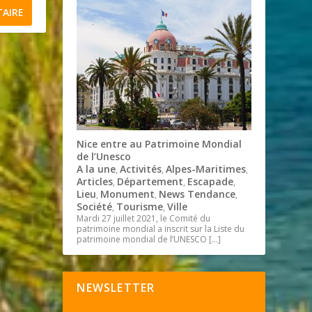
Nice entre au Patrimoine Mondial
de l’Unesco
A la une
Activités
Alpes-Maritimes
,
,
,
Articles
Département
Escapade
,
,
,
Lieu
Monument
News Tendance
,
,
,
Société
Tourisme
Ville
,
,
Mardi 27 juillet 2021, le Comité du
patrimoine mondial a inscrit sur la Liste du
patrimoine mondial de l’UNESCO
[…]
NEWSLETTER