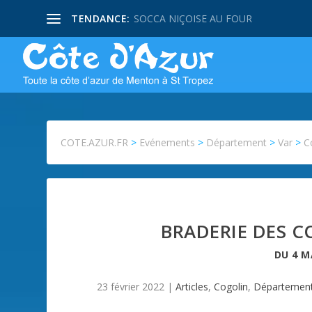
TENDANCE:
SOCCA NIÇOISE AU FOUR
COTE.AZUR.FR
>
Evénements
>
Département
>
Var
>
C
BRADERIE DES 
DU
4 M
23 février 2022
|
Articles
,
Cogolin
,
Départemen