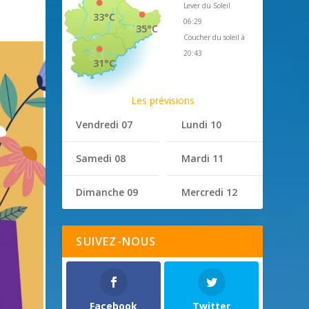
Lever du Soleil
33°C
06:29
35°C
Coucher du soleil à
20:43
31°C
Les prévisions
Vendredi 07
Lundi 10
Samedi 08
Mardi 11
Dimanche 09
Mercredi 12
SUIVEZ-NOUS
Facebook
Twitter