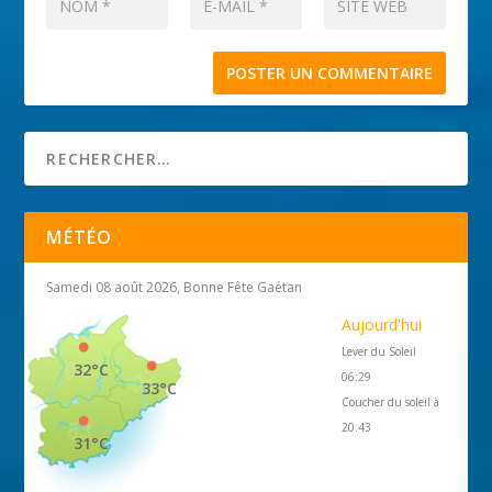
MÉTÉO
Samedi 08 août 2026, Bonne Fête Gaétan
Aujourd'hui
Lever du Soleil
32°C
06:29
33°C
Coucher du soleil à
20:43
31°C