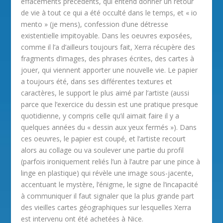
effacements précédents, qui entend donner un retour
de vie à tout ce qui a été occulté dans le temps, et « io
mento » (je mens), confession d’une détresse
existentielle impitoyable. Dans les oeuvres exposées,
comme il l’a d’ailleurs toujours fait, Xerra récupère des
fragments d’images, des phrases écrites, des cartes à
jouer, qui viennent apporter une nouvelle vie. Le papier
a toujours été, dans ses différentes textures et
caractères, le support le plus aimé par l’artiste (aussi
parce que l’exercice du dessin est une pratique presque
quotidienne, y compris celle qu’il aimait faire il y a
quelques années du « dessin aux yeux fermés »). Dans
ces oeuvres, le papier est coupé, et l’artiste recourt
alors au collage ou va soulever une partie du profil
(parfois ironiquement reliés l’un à l’autre par une pince à
linge en plastique) qui révèle une image sous-jacente,
accentuant le mystère, l’énigme, le signe de l’incapacité
à communiquer il faut signaler que la plus grande part
des vieilles cartes géographiques sur lesquelles Xerra
est intervenu ont été achetées à Nice.