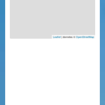
Leaflet
| données ©
OpenStreetMap