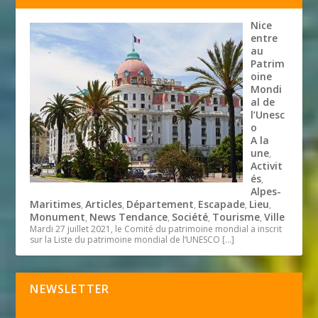
Nice
entre
au
Patrim
oine
Mondi
al de
l’Unesc
o
A la
une
,
Activit
és
,
Alpes-
Maritimes
Articles
Département
Escapade
Lieu
,
,
,
,
,
Monument
News Tendance
Société
Tourisme
Ville
,
,
,
,
Mardi 27 juillet 2021, le Comité du patrimoine mondial a inscrit
sur la Liste du patrimoine mondial de l’UNESCO
[…]
NEWSLETTER