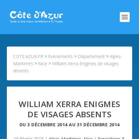
COTE.AZUR.FR
>
Evénements
>
Département
>
Alpes-
Maritimes
>
Nice
>
William Xerra Enigmes de visages
absents
WILLIAM XERRA ENIGMES
DE VISAGES ABSENTS
DU
3 DÉCEMBRE 2014
AU
31 DÉCEMBRE 2014
10 février 2015
|
Alpes-Maritimes
,
Nice
|
Expositions &