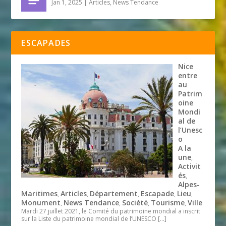
Jan 1, 2025
|
Articles
,
News Tendance
ESCAPADES
Nice
entre
au
Patrim
oine
Mondi
al de
l’Unesc
o
A la
une
,
Activit
és
,
Alpes-
Maritimes
Articles
Département
Escapade
Lieu
,
,
,
,
,
Monument
News Tendance
Société
Tourisme
Ville
,
,
,
,
Mardi 27 juillet 2021, le Comité du patrimoine mondial a inscrit
sur la Liste du patrimoine mondial de l’UNESCO
[…]