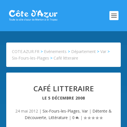
COTE.AZUR.FR
>
Evénements
>
Département
>
Var
>
Six-Fours-les-Plages
>
Café litteraire
CAFÉ LITTERAIRE
LE
5 DÉCEMBRE 2008
24 mai 2012
|
Six-Fours-les-Plages
,
Var
|
Détente &
Découverte
,
Littérature
|
0
|