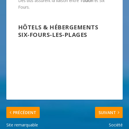
Des bus assurent la liaison entre
Toulon
et Six
Fours.
HÔTELS & HÉBERGEMENTS
SIX-FOURS-LES-PLAGES
PRÉCÉDENT
SUIVANT
Site remarquable
Société