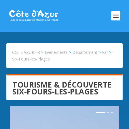
COTE.AZUR.FR
>
Evénements
>
Département
>
Var
>
Six-Fours-les-Plages
TOURISME & DÉCOUVERTE
SIX-FOURS-LES-PLAGES