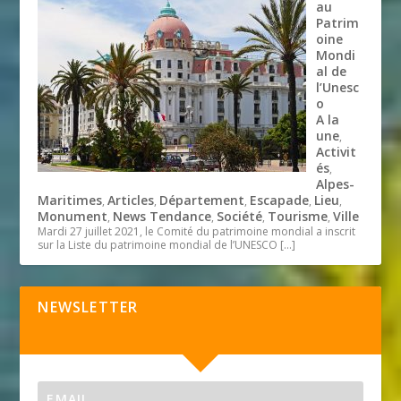
au
Patrim
oine
Mondi
al de
l’Unesc
o
A la
une
,
Activit
és
,
Alpes-
Maritimes
Articles
Département
Escapade
Lieu
,
,
,
,
,
Monument
News Tendance
Société
Tourisme
Ville
,
,
,
,
Mardi 27 juillet 2021, le Comité du patrimoine mondial a inscrit
sur la Liste du patrimoine mondial de l’UNESCO
[…]
NEWSLETTER