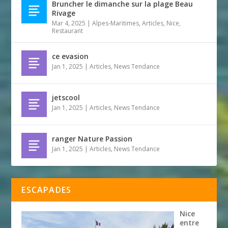
Bruncher le dimanche sur la plage Beau
Rivage
Mar 4, 2025
|
Alpes-Maritimes
,
Articles
,
Nice
,
Restaurant
ce evasion
Jan 1, 2025
|
Articles
,
News Tendance
jetscool
Jan 1, 2025
|
Articles
,
News Tendance
ranger Nature Passion
Jan 1, 2025
|
Articles
,
News Tendance
ESCAPADES
Nice
entre