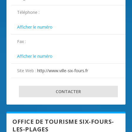
ILLUSTRATION SIX-FOURS-LES-PLAGES ( 2
ILLUSTRATION SIX-FOURS-LES-PLAGES ( 3
ILLUSTRATION SIX-FOURS-LES-PLAGES ( 4
Téléphone :
)
)
)

Afficher le numéro
Fax :

Afficher le numéro
Site Web :
http://www.ville-six-fours.fr
CONTACTER
OFFICE DE TOURISME SIX-FOURS-
LES-PLAGES