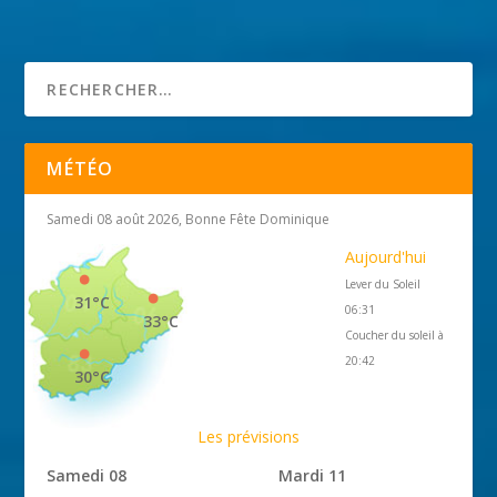
MÉTÉO
Samedi 08 août 2026, Bonne Fête Dominique
Aujourd'hui
Lever du Soleil
31°C
06:31
33°C
Coucher du soleil à
20:42
30°C
Les prévisions
Samedi 08
Mardi 11