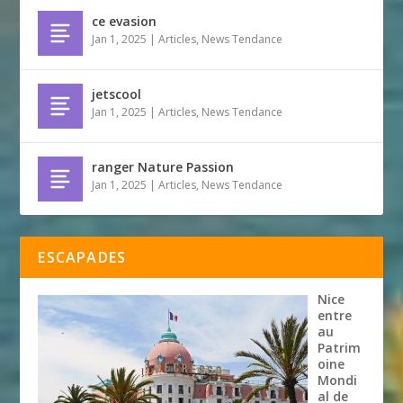
ce evasion
Jan 1, 2025
|
Articles
,
News Tendance
jetscool
Jan 1, 2025
|
Articles
,
News Tendance
ranger Nature Passion
Jan 1, 2025
|
Articles
,
News Tendance
ESCAPADES
Nice
entre
au
Patrim
oine
Mondi
al de