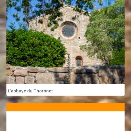
L'abbaye du Thoronet