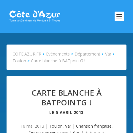
COTE.AZUR.FR
>
Evénements
>
Département
>
Var
>
Toulon
>
Carte blanche à BATpointG !
CARTE BLANCHE À
BATPOINTG !
LE
5 AVRIL 2013
16 mai 2013
|
Toulon
,
Var
|
Chanson française
,
Spectacles musicaux
|
0
|