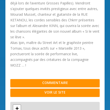
déjà lors de l’aventure Grosses Papilles). Viendront
s’ajouter quelques invités prestigieux avec entre autres,
Mourad Musset, chanteur et guitariste de la RUE
KETANOU, les cordes sensibles des Chkrrr présentes
sur l’album et Alexandre KINN, qui ouvrira la soirée avec
les chansons élégantes de son nouvel album « Si le vent
se lève ».
Alias Ipin, maître du Street Art et le graphiste peintre
Tomax, tous deux actifs sur « Marseille 2013 »,
ponctueront la soirée de performance live,
accompagnés par des créatures de la compagnie
MOZZ … !
COMMENTAIRE
VOIR LE SITE
+