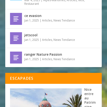
Mar 4, 2025
|
Alpes-Maritimes
,
Articles
,
Nice
,
Restaurant
ce evasion
Jan 1, 2025
|
Articles
,
News Tendance
jetscool
Jan 1, 2025
|
Articles
,
News Tendance
ranger Nature Passion
Jan 1, 2025
|
Articles
,
News Tendance
ESCAPADES
Nice
entre
au
Patrim
oine