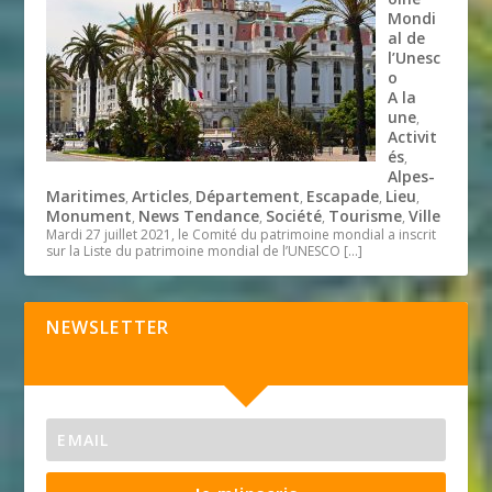
Mondi
al de
l’Unesc
o
A la
une
,
Activit
és
,
Alpes-
Maritimes
Articles
Département
Escapade
Lieu
,
,
,
,
,
Monument
News Tendance
Société
Tourisme
Ville
,
,
,
,
Mardi 27 juillet 2021, le Comité du patrimoine mondial a inscrit
sur la Liste du patrimoine mondial de l’UNESCO
[…]
NEWSLETTER