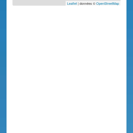
Leaflet
| données ©
OpenStreetMap