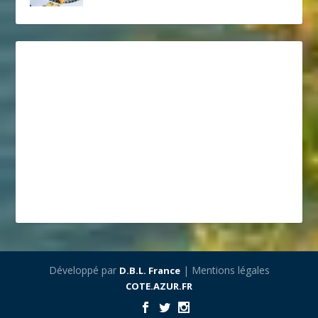
Développé par
| Mentions légales
D.B.L. France
COTE.AZUR.FR