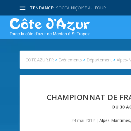
TENDANCE:
SOCCA NIÇOISE AU FOUR
COTE.AZUR.FR
>
Evénements
>
Département
>
Alpes-
CHAMPIONNAT DE FR
DU
30 A
24 mai 2012
|
Alpes-Maritimes