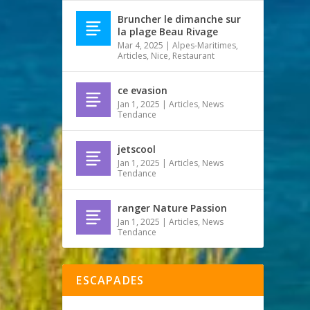
Bruncher le dimanche sur
la plage Beau Rivage
Mar 4, 2025
|
Alpes-Maritimes
,
Articles
,
Nice
,
Restaurant
ce evasion
Jan 1, 2025
|
Articles
,
News
Tendance
jetscool
Jan 1, 2025
|
Articles
,
News
Tendance
ranger Nature Passion
Jan 1, 2025
|
Articles
,
News
Tendance
ESCAPADES