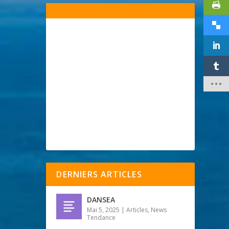
DERNIERS ARTICLES
DANSEA
Mai 5, 2025
|
Articles
,
News
Tendance