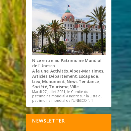
Nice entre au Patrimoine Mondial
de l’Unesco
A la une
Activités
Alpes-Maritimes
,
,
,
Articles
Département
Escapade
,
,
,
Lieu
Monument
News Tendance
,
,
,
Société
Tourisme
Ville
,
,
Mardi 27 juillet 2021, le Comité du
patrimoine mondial a inscrit sur la Liste du
patrimoine mondial de l’UNESCO
[…]
NEWSLETTER