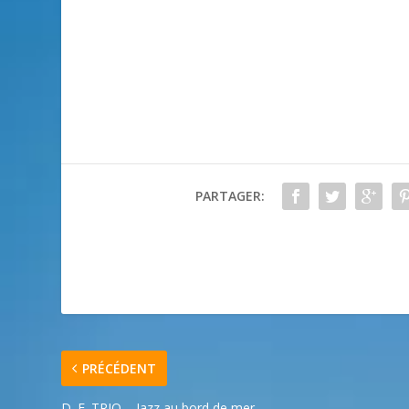
PARTAGER:
PRÉCÉDENT
D. E. TRIO – Jazz au bord de mer