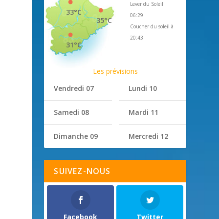
Lever du Soleil
33°C
06:29
35°C
Coucher du soleil à
20:43
31°C
Les prévisions
Vendredi 07
Lundi 10
Samedi 08
Mardi 11
Dimanche 09
Mercredi 12
SUIVEZ-NOUS
Facebook
Twitter