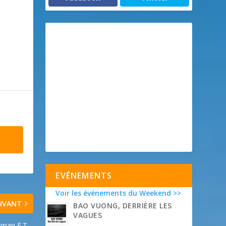
EVÉNEMENTS
Voir les événements du Weekend >>
IVANT
BAO VUONG, DERRIÈRE LES
VAGUES
uman E.T –