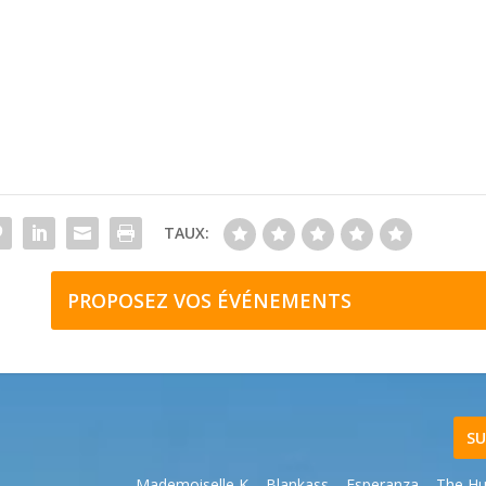
TAUX:
PROPOSEZ VOS ÉVÉNEMENTS
SU
Mademoiselle K – Blankass – Esperanza – The H