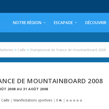
NOTRE RÉGION
ESCAPADE
DÉCOUVRIR
Maritimes
>
Caille
>
championnat de France de mountainboard 2008
ANCE DE MOUNTAINBOARD 2008
OÛT 2008
AU
31 AOÛT 2008
,
Caille
|
Manifestations sportives
|
0
|