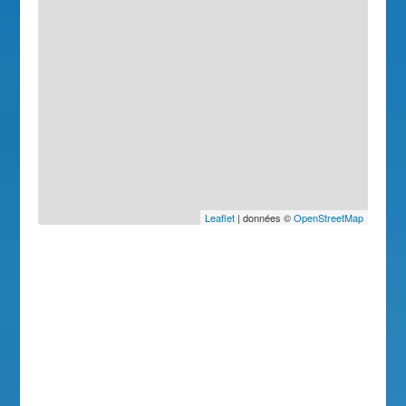
Leaflet
| données ©
OpenStreetMap