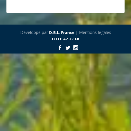
Développé par
| Mentions légales
D.B.L. France
COTE.AZUR.FR