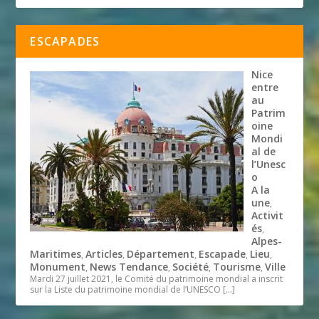
ESCAPADES
Nice
entre
au
Patrim
oine
Mondi
al de
l’Unesc
o
A la
une
,
Activit
és
,
Alpes-
Maritimes
Articles
Département
Escapade
Lieu
,
,
,
,
,
Monument
News Tendance
Société
Tourisme
Ville
,
,
,
,
Mardi 27 juillet 2021, le Comité du patrimoine mondial a inscrit
sur la Liste du patrimoine mondial de l’UNESCO
[…]