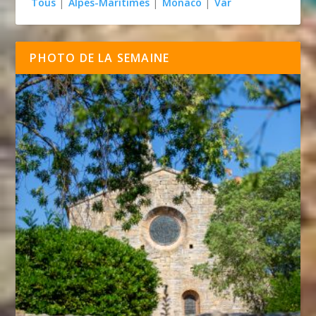
Tous
|
Alpes-Maritimes
|
Monaco
|
Var
PHOTO DE LA SEMAINE