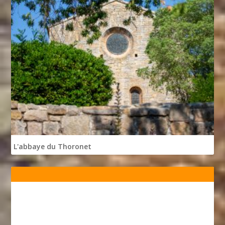
L'abbaye du Thoronet