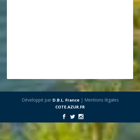
Développé par
| Mentions légales
D.B.L. France
COTE.AZUR.FR