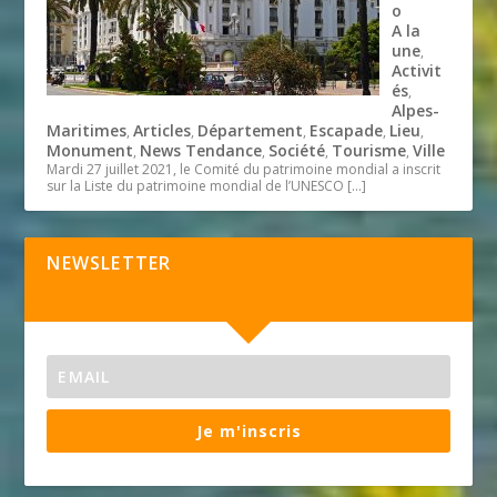
o
A la
une
,
Activit
és
,
Alpes-
Maritimes
Articles
Département
Escapade
Lieu
,
,
,
,
,
Monument
News Tendance
Société
Tourisme
Ville
,
,
,
,
Mardi 27 juillet 2021, le Comité du patrimoine mondial a inscrit
sur la Liste du patrimoine mondial de l’UNESCO
[…]
NEWSLETTER
Je m'inscris