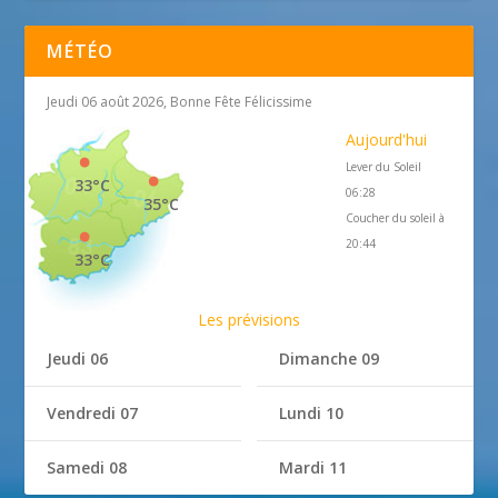
MÉTÉO
Jeudi 06 août 2026, Bonne Fête Félicissime
Aujourd'hui
Lever du Soleil
33°C
06:28
35°C
Coucher du soleil à
20:44
33°C
Les prévisions
Jeudi 06
Dimanche 09
Vendredi 07
Lundi 10
Samedi 08
Mardi 11