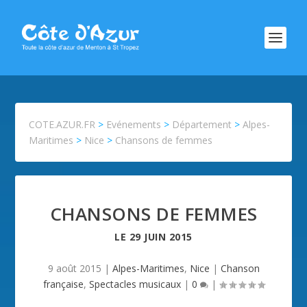
COTE.AZUR.FR
>
Evénements
>
Département
>
Alpes-
Maritimes
>
Nice
>
Chansons de femmes
CHANSONS DE FEMMES
LE
29 JUIN 2015
9 août 2015
|
Alpes-Maritimes
,
Nice
|
Chanson
française
,
Spectacles musicaux
|
0
|