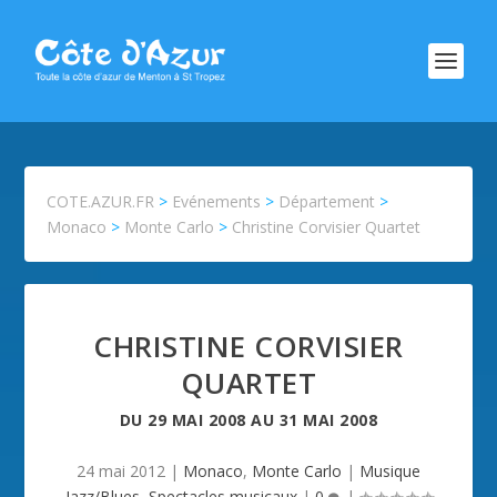
COTE.AZUR.FR
>
Evénements
>
Département
>
Monaco
>
Monte Carlo
>
Christine Corvisier Quartet
CHRISTINE CORVISIER
QUARTET
DU
29 MAI 2008
AU
31 MAI 2008
24 mai 2012
|
Monaco
,
Monte Carlo
|
Musique
Jazz/Blues
,
Spectacles musicaux
|
0
|