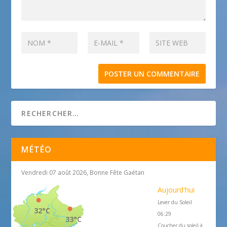
MÉTÉO
Vendredi 07 août 2026, Bonne Fête Gaétan
Aujourd'hui
Lever du Soleil
32°C
06:29
33°C
Coucher du soleil à