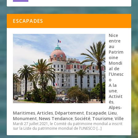
ESCAPADES
Nice
entre
au
Patrim
oine
Mondi
al de
l’Unesc
o
A la
une
,
Activit
és
,
Alpes-
Maritimes
Articles
Département
Escapade
Lieu
,
,
,
,
,
Monument
News Tendance
Société
Tourisme
Ville
,
,
,
,
Mardi 27 juillet 2021, le Comité du patrimoine mondial a inscrit
sur la Liste du patrimoine mondial de l’UNESCO
[…]