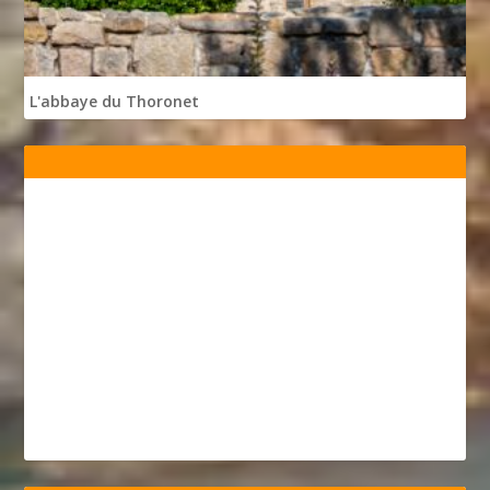
L'abbaye du Thoronet