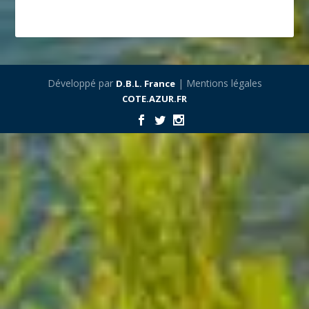
Développé par
| Mentions légales
D.B.L. France
COTE.AZUR.FR