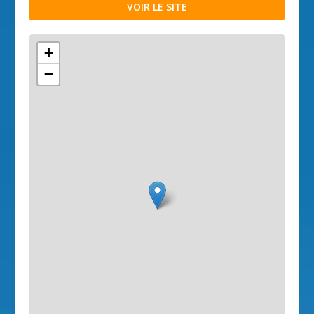
VOIR LE SITE
+
−