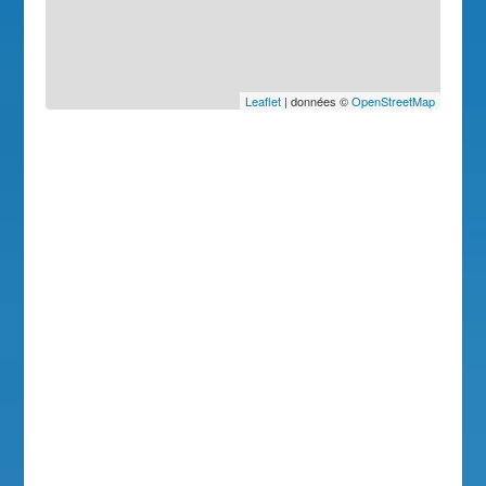
Leaflet
| données ©
OpenStreetMap