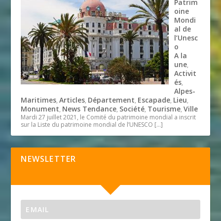
Patrim
oine
Mondi
al de
l’Unesc
o
A la
une
,
Activit
és
,
Alpes-
Maritimes
Articles
Département
Escapade
Lieu
,
,
,
,
,
Monument
News Tendance
Société
Tourisme
Ville
,
,
,
,
Mardi 27 juillet 2021, le Comité du patrimoine mondial a inscrit
sur la Liste du patrimoine mondial de l’UNESCO
[…]
NEWSLETTER