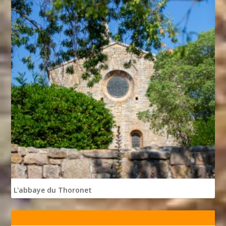
L'abbaye du Thoronet