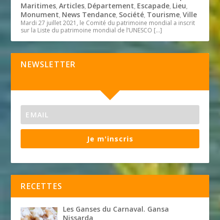
Maritimes
Articles
Département
Escapade
Lieu
,
,
,
,
,
Monument
News Tendance
Société
Tourisme
Ville
,
,
,
,
Mardi 27 juillet 2021, le Comité du patrimoine mondial a inscrit
sur la Liste du patrimoine mondial de l’UNESCO
[…]
NEWSLETTER
Je m'inscris
RECETTES
Les Ganses du Carnaval. Gansa
Nissarda