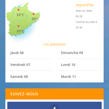
Aujourd'hui
Lever du Soleil
33°C
06:28
35°C
Coucher du soleil à
20:44
33°C
Les prévisions
Jeudi 06
Dimanche 09
Vendredi 07
Lundi 10
Samedi 08
Mardi 11
SUIVEZ-NOUS