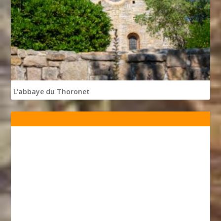
L'abbaye du Thoronet