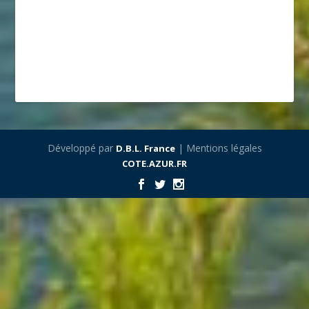
Développé par
| Mentions légales
D.B.L. France
COTE.AZUR.FR