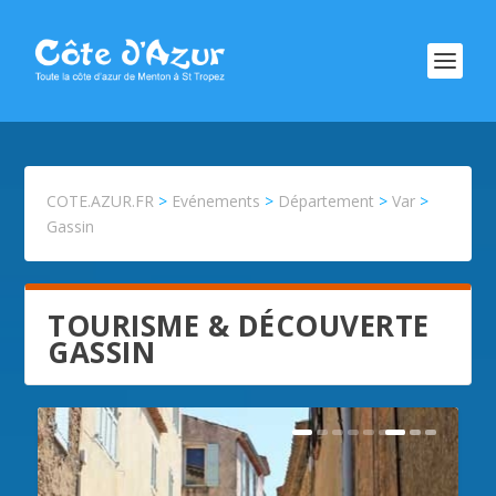
COTE.AZUR.FR
>
Evénements
>
Département
>
Var
>
Gassin
TOURISME & DÉCOUVERTE
GASSIN