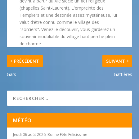
devint à partir du XIe siècle un fief religieux
(chapelles Saint-Laurent). L'empreinte des
Templiers et une destinée assez mystérieuse, lui
valut d'être connu comme le village des
"sorciers". Venez le découvrir, vous garderez un
souvenir inoubliable du village haut perché plein
de charme.
PRÉCÉDENT
SUIVANT
Gars
Gattières
MÉTÉO
Jeudi 06 août 2026, Bonne Fête Félicissime