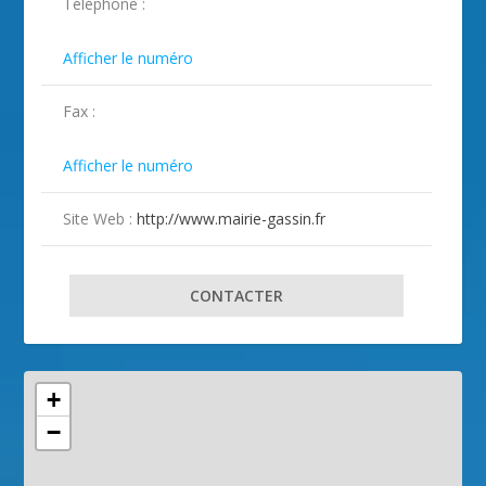
Téléphone :
ILLUSTRATION GASSIN ( 2 )
ILLUSTRATION GASSIN ( 3 )
ILLUSTRATION GASSIN ( 4 )
ILLUSTRATION GASSIN ( 5 )
ILLUSTRATION GASSIN ( 6 )
ILLUSTRATION GASSIN ( 7 )
ILLUSTRATION GASSIN ( 8 )
ILLUSTRATION GASSIN ( 9 )

Afficher le numéro
Fax :

Afficher le numéro
Site Web :
http://www.mairie-gassin.fr
CONTACTER
+
−