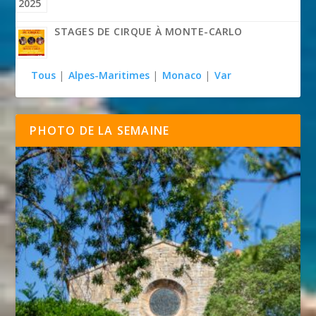
STAGES DE CIRQUE À MONTE-CARLO
Tous
|
Alpes-Maritimes
|
Monaco
|
Var
PHOTO DE LA SEMAINE