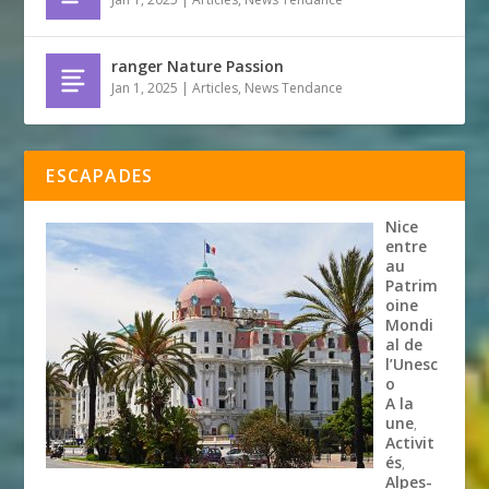
ranger Nature Passion
Jan 1, 2025
|
Articles
,
News Tendance
ESCAPADES
Nice
entre
au
Patrim
oine
Mondi
al de
l’Unesc
o
A la
une
,
Activit
és
,
Alpes-