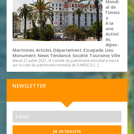
Mondi
al de
l’Unesc
o
A la
une
,
Activit
és
,
Alpes-
Maritimes
Articles
Département
Escapade
Lieu
,
,
,
,
,
Monument
News Tendance
Société
Tourisme
Ville
,
,
,
,
Mardi 27 juillet 2021, le Comité du patrimoine mondial a inscrit
sur la Liste du patrimoine mondial de l’UNESCO
[…]
NEWSLETTER
Je m'inscris