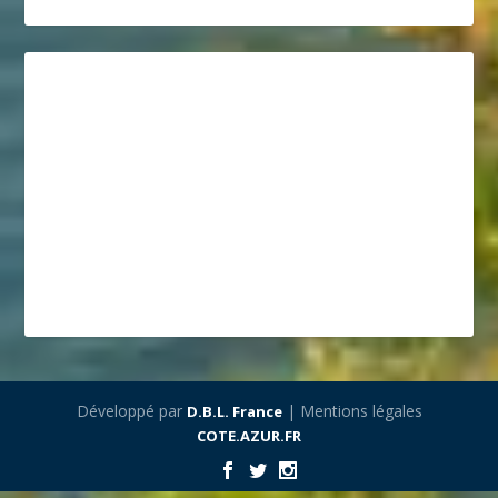
Développé par
| Mentions légales
D.B.L. France
COTE.AZUR.FR