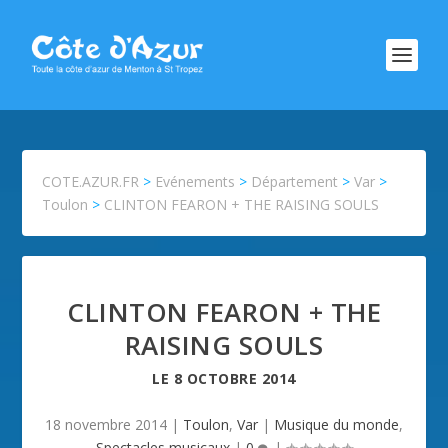
COTE.AZUR.FR
>
Evénements
>
Département
>
Var
>
Toulon
>
CLINTON FEARON + THE RAISING SOULS
CLINTON FEARON + THE
RAISING SOULS
LE
8 OCTOBRE 2014
18 novembre 2014
|
Toulon
,
Var
|
Musique du monde
,
Spectacles musicaux
|
0
|