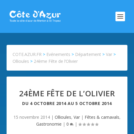
COTE.AZUR.FR
>
Evénements
>
Département
>
Var
>
Ollioules
>
24ème Fête de l’Olivier
24ÈME FÊTE DE L’OLIVIER
DU
4 OCTOBRE 2014
AU
5 OCTOBRE 2014
15 novembre 2014
|
Ollioules
,
Var
|
Fêtes & carnavals
,
Gastronomie
|
0
|