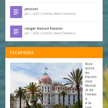
jetscool
Jan 1, 2025
|
Articles
,
News Tendance
ranger Nature Passion
Jan 1, 2025
|
Articles
,
News Tendance
ESCAPADES
Nice
entre
au
Patrim
oine
Mondi
al de
l’Unesc
o
A la
une
,