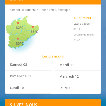
Samedi 08 août 2026, Bonne Fête Dominique
Aujourd'hui
Lever du Soleil
32°C
06:31
33°C
Coucher du soleil à
20:42
30°C
Les prévisions
Samedi 08
Mardi 11
Dimanche 09
Mercredi 12
Lundi 10
Jeudi 13
SUIVEZ-NOUS