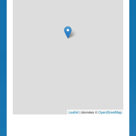
Leaflet
| données ©
OpenStreetMap