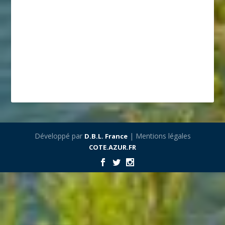
Développé par
| Mentions légales
D.B.L. France
COTE.AZUR.FR