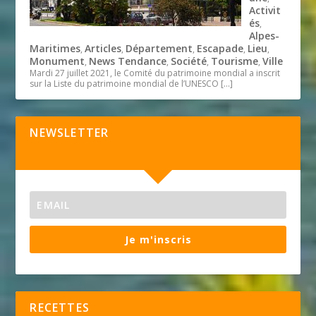
Activit
és
,
Alpes-
Maritimes
Articles
Département
Escapade
Lieu
,
,
,
,
,
Monument
News Tendance
Société
Tourisme
Ville
,
,
,
,
Mardi 27 juillet 2021, le Comité du patrimoine mondial a inscrit
sur la Liste du patrimoine mondial de l’UNESCO
[…]
NEWSLETTER
Je m'inscris
RECETTES