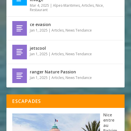
Mar 4, 2025
|
Alpes-Maritimes
,
Articles
,
Nice
,
Restaurant
ce evasion
Jan 1, 2025
|
Articles
,
News Tendance
jetscool
Jan 1, 2025
|
Articles
,
News Tendance
ranger Nature Passion
Jan 1, 2025
|
Articles
,
News Tendance
ESCAPADES
Nice
entre
au
Patrim