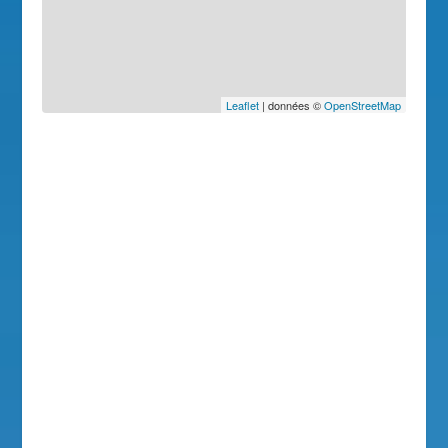
Leaflet
| données ©
OpenStreetMap