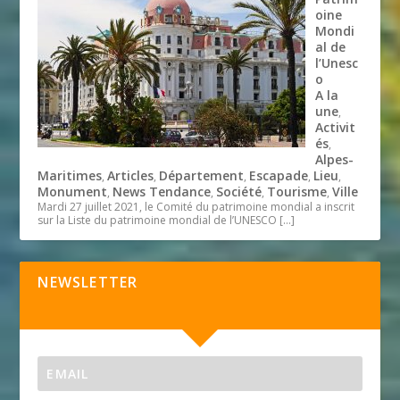
oine
Mondi
al de
l’Unesc
o
A la
une
,
Activit
és
,
Alpes-
Maritimes
Articles
Département
Escapade
Lieu
,
,
,
,
,
Monument
News Tendance
Société
Tourisme
Ville
,
,
,
,
Mardi 27 juillet 2021, le Comité du patrimoine mondial a inscrit
sur la Liste du patrimoine mondial de l’UNESCO
[…]
NEWSLETTER