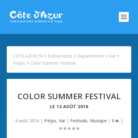
COTE.AZUR.FR
>
Evénements
>
Département
>
Var
>
Fréjus
>
Color Summer Festival
COLOR SUMMER FESTIVAL
LE
12 AOÛT 2016
4 août 2016
|
Fréjus
,
Var
|
Festivals
,
Musique
|
0
|