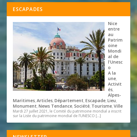
ESCAPADES
Nice
entre
au
Patrim
oine
Mondi
al de
l’Unesc
o
A la
une
,
Activit
és
,
Alpes-
Maritimes
Articles
Département
Escapade
Lieu
,
,
,
,
,
Monument
News Tendance
Société
Tourisme
Ville
,
,
,
,
Mardi 27 juillet 2021, le Comité du patrimoine mondial a inscrit
sur la Liste du patrimoine mondial de l’UNESCO
[…]
NEWSLETTER