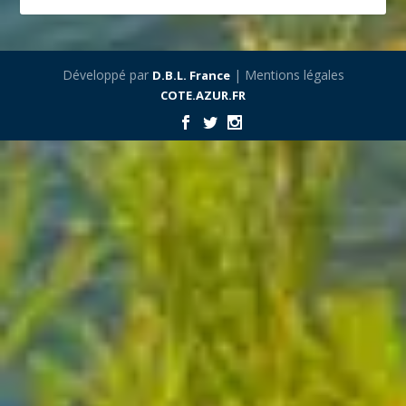
Développé par
| Mentions légales
D.B.L. France
COTE.AZUR.FR