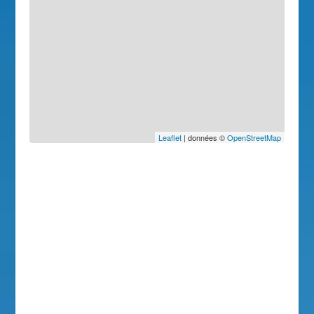
Leaflet
| données ©
OpenStreetMap