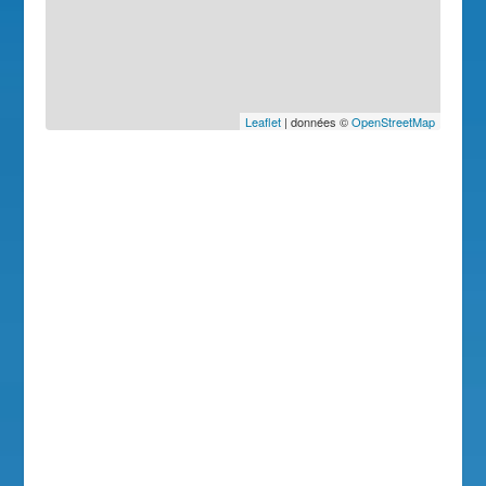
Leaflet
| données ©
OpenStreetMap