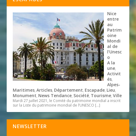
Nice
entre
au
Patrim
oine
Mondi
al de
l’Unesc
o
A la
une
,
Activit
és
,
Alpes-
Maritimes
Articles
Département
Escapade
Lieu
,
,
,
,
,
Monument
News Tendance
Société
Tourisme
Ville
,
,
,
,
Mardi 27 juillet 2021, le Comité du patrimoine mondial a inscrit
sur la Liste du patrimoine mondial de l’UNESCO
[…]
NEWSLETTER