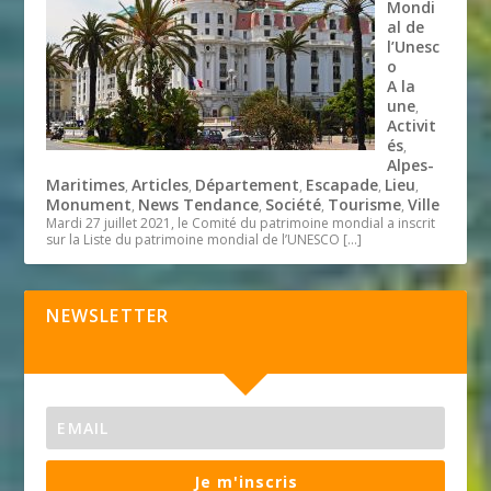
Mondi
al de
l’Unesc
o
A la
une
,
Activit
és
,
Alpes-
Maritimes
Articles
Département
Escapade
Lieu
,
,
,
,
,
Monument
News Tendance
Société
Tourisme
Ville
,
,
,
,
Mardi 27 juillet 2021, le Comité du patrimoine mondial a inscrit
sur la Liste du patrimoine mondial de l’UNESCO
[…]
NEWSLETTER
Je m'inscris