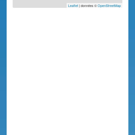
Leaflet
| données ©
OpenStreetMap