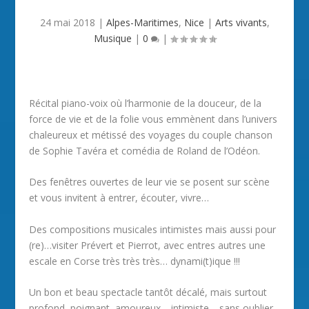
24 mai 2018
|
Alpes-Maritimes
,
Nice
|
Arts vivants
,
Musique
|
0
|
Récital piano-voix où l’harmonie de la douceur, de la
force de vie et de la folie vous emmènent dans l’univers
chaleureux et métissé des voyages du couple chanson
de Sophie Tavéra et comédia de Roland de l’Odéon.
Des fenêtres ouvertes de leur vie se posent sur scène
et vous invitent à entrer, écouter, vivre…
Des compositions musicales intimistes mais aussi pour
(re)…visiter Prévert et Pierrot, avec entres autres une
escale en Corse très très très… dynami(t)ique !!!
Un bon et beau spectacle tantôt décalé, mais surtout
profond, poignant, amoureux… intimiste… sans oublier