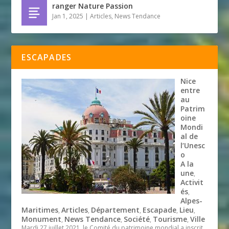
ranger Nature Passion
Jan 1, 2025
|
Articles
,
News Tendance
ESCAPADES
Nice
entre
au
Patrim
oine
Mondi
al de
l’Unesc
o
A la
une
,
Activit
és
,
Alpes-
Maritimes
Articles
Département
Escapade
Lieu
,
,
,
,
,
Monument
News Tendance
Société
Tourisme
Ville
,
,
,
,
Mardi 27 juillet 2021, le Comité du patrimoine mondial a inscrit