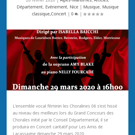
Département
,
Evénement
,
Nice
|
Musique
,
Musique
classique,Concert
|
0
|
L’ensemble vocal féminin les Choralines 06 s’est hissé
au niveau des meilleurs lors du Grand Concours des
Chorales initié par le Conseil Départemental, il se
produira en Concert caritatif pour Les Amis de
Lacassagne dimanche 29 mars 2020.