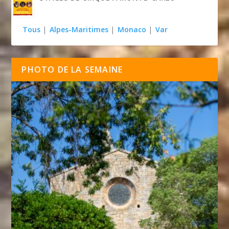
Tous
|
Alpes-Maritimes
|
Monaco
|
Var
PHOTO DE LA SEMAINE