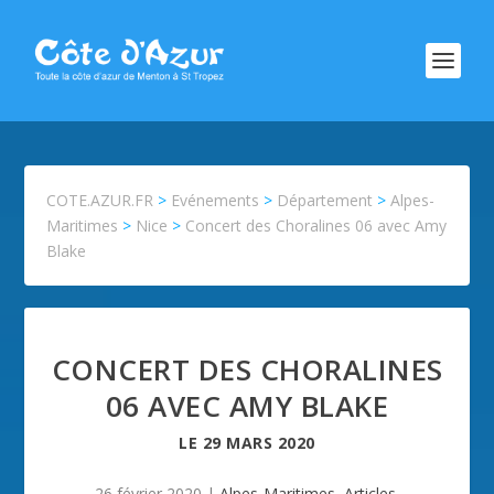
COTE.AZUR.FR
>
Evénements
>
Département
>
Alpes-
Maritimes
>
Nice
>
Concert des Choralines 06 avec Amy
Blake
CONCERT DES CHORALINES
06 AVEC AMY BLAKE
LE
29 MARS 2020
26 février 2020
|
Alpes-Maritimes
,
Articles
,