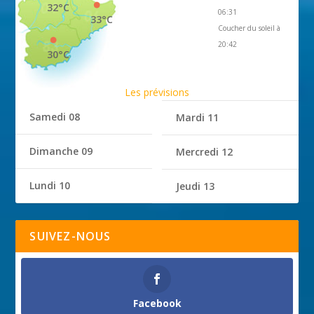
32°C
06:31
33°C
Coucher du soleil à
20:42
30°C
Les prévisions
Samedi 08
Mardi 11
Dimanche 09
Mercredi 12
Lundi 10
Jeudi 13
SUIVEZ-NOUS
Facebook