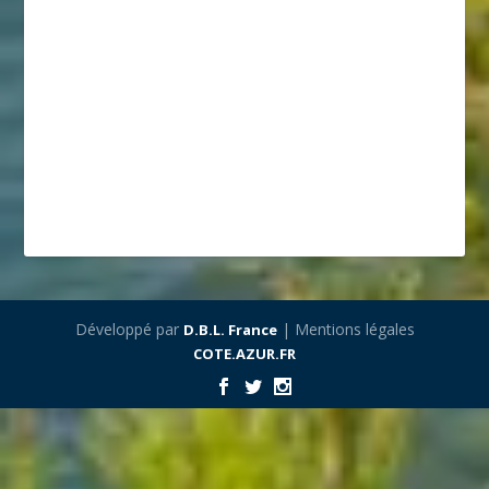
Développé par
| Mentions légales
D.B.L. France
COTE.AZUR.FR