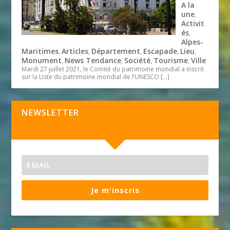
A la
une
,
Activit
és
,
Alpes-
Maritimes
Articles
Département
Escapade
Lieu
,
,
,
,
,
Monument
News Tendance
Société
Tourisme
Ville
,
,
,
,
Mardi 27 juillet 2021, le Comité du patrimoine mondial a inscrit
sur la Liste du patrimoine mondial de l’UNESCO
[…]
NEWSLETTER
Je m'inscris