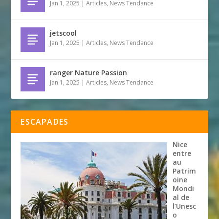
Jan 1, 2025
|
Articles
,
News Tendance
jetscool
Jan 1, 2025
|
Articles
,
News Tendance
ranger Nature Passion
Jan 1, 2025
|
Articles
,
News Tendance
ESCAPADES
Nice
entre
au
Patrim
oine
Mondi
al de
l’Unesc
o