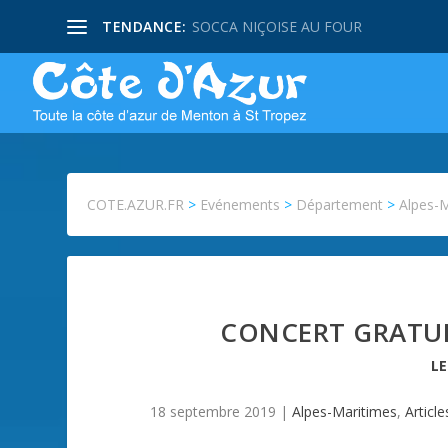
TENDANCE:
SOCCA NIÇOISE AU FOUR
COTE.AZUR.FR
>
Evénements
>
Département
>
Alpes-
CONCERT GRATUI
L
18 septembre 2019
|
Alpes-Maritimes
,
Article