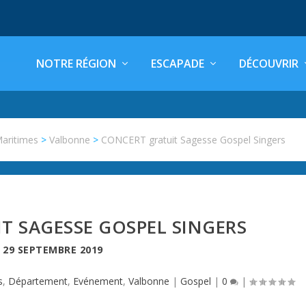
NOTRE RÉGION
ESCAPADE
DÉCOUVRIR
Maritimes
>
Valbonne
>
CONCERT gratuit Sagesse Gospel Singers
T SAGESSE GOSPEL SINGERS
E
29 SEPTEMBRE 2019
s
,
Département
,
Evénement
,
Valbonne
|
Gospel
|
0
|