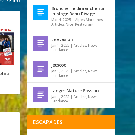
 esse Forro
Bruncher le dimanche sur
la plage Beau Rivage
Mar 4, 2025
|
Alpes-Maritimes
,
Articles
,
Nice
,
Restaurant
ce evasion
Jan 1, 2025
|
Articles
,
News
Tendance
jetscool
Jan 1, 2025
|
Articles
,
News
phia-
Tendance
ranger Nature Passion
Jan 1, 2025
|
Articles
,
News
Tendance
ESCAPADES