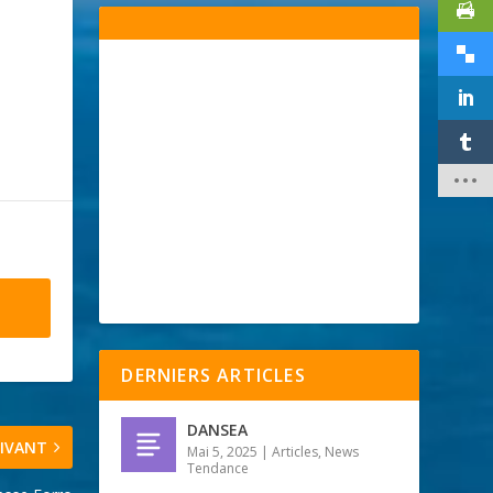
DERNIERS ARTICLES
DANSEA
IVANT
Mai 5, 2025
|
Articles
,
News
Tendance