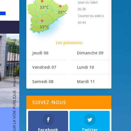
Lever du Soleil
33°C
06:28
35°C
Coucher du soleil à
20:44
33°C
Les prévisions
Jeudi 06
Dimanche 09
Vendredi 07
Lundi 10
Samedi 08
Mardi 11
SUIVEZ-NOUS
Facebook
Twitter