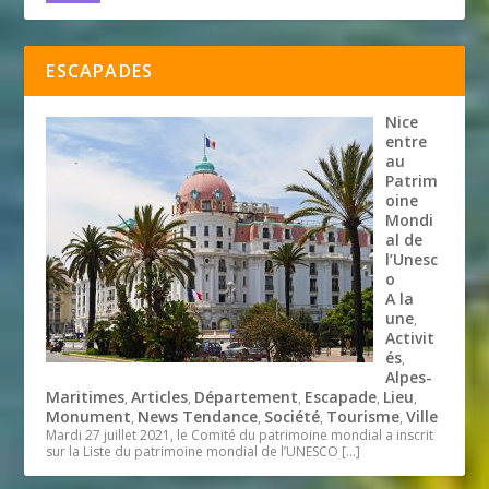
ESCAPADES
Nice
entre
au
Patrim
oine
Mondi
al de
l’Unesc
o
A la
une
,
Activit
és
,
Alpes-
Maritimes
Articles
Département
Escapade
Lieu
,
,
,
,
,
Monument
News Tendance
Société
Tourisme
Ville
,
,
,
,
Mardi 27 juillet 2021, le Comité du patrimoine mondial a inscrit
sur la Liste du patrimoine mondial de l’UNESCO
[…]