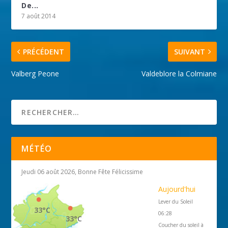
De...
7 août 2014
PRÉCÉDENT
SUIVANT
Valberg Peone
Valdeblore la Colmiane
MÉTÉO
Jeudi 06 août 2026, Bonne Fête Félicissime
Aujourd'hui
Lever du Soleil
33°C
06:28
33°C
Coucher du soleil à