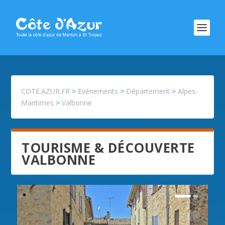
COTE.AZUR.FR
>
Evénements
>
Département
>
Alpes-
Maritimes
>
Valbonne
TOURISME & DÉCOUVERTE
VALBONNE