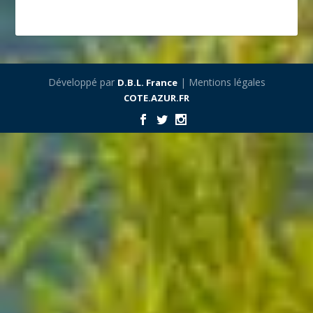
Développé par
| Mentions légales
D.B.L. France
COTE.AZUR.FR