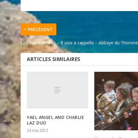
PRÉCÉDENT
Les Voix Animées – 8 voix a cappella – Abbaye du Thorone
ARTICLES SIMILAIRES
YAEL ANGEL AND CHARLIE
LAZ DUO
24 mai 2012