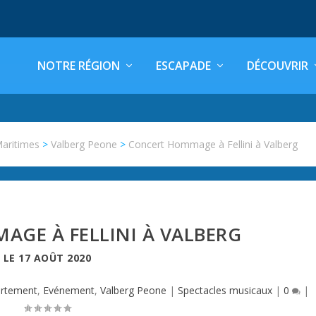
NOTRE RÉGION
ESCAPADE
DÉCOUVRIR
Maritimes
>
Valberg Peone
>
Concert Hommage à Fellini à Valberg
GE À FELLINI À VALBERG
LE
17 AOÛT 2020
rtement
,
Evénement
,
Valberg Peone
|
Spectacles musicaux
|
0
|