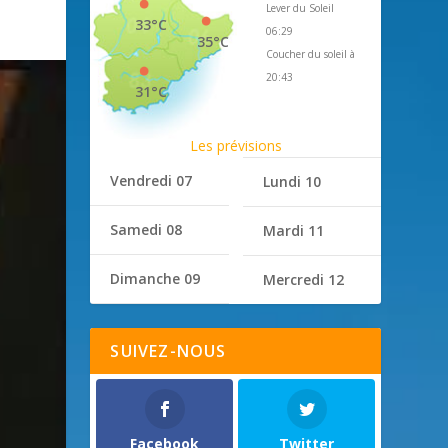
Lever du Soleil
33°C
06:29
35°C
Coucher du soleil à
20:43
31°C
Les prévisions
Vendredi 07
Lundi 10
Samedi 08
Mardi 11
Dimanche 09
Mercredi 12
SUIVEZ-NOUS
Facebook
Twitter