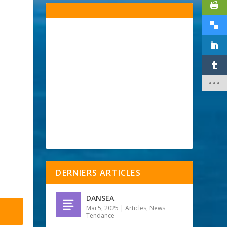
DERNIERS ARTICLES
DANSEA
Mai 5, 2025
|
Articles
,
News
Tendance