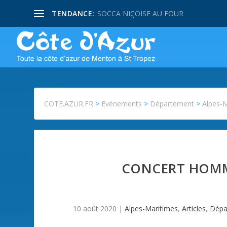
TENDANCE:
SOCCA NIÇOISE AU FOUR
COTE.AZUR.FR
>
Evénements
>
Département
>
Alpes-
CONCERT HOMMA
10 août 2020
|
Alpes-Maritimes
,
Articles
,
Dépa