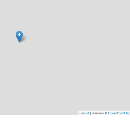
Leaflet
| données ©
OpenStreetMa