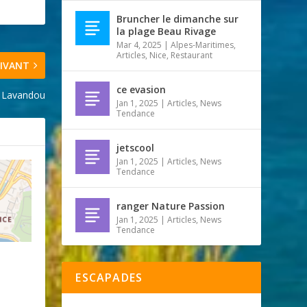
Bruncher le dimanche sur
la plage Beau Rivage
Mar 4, 2025
|
Alpes-Maritimes
,
Articles
,
Nice
,
Restaurant
IVANT
ce evasion
 Lavandou
Jan 1, 2025
|
Articles
,
News
Tendance
jetscool
Jan 1, 2025
|
Articles
,
News
Tendance
ranger Nature Passion
Jan 1, 2025
|
Articles
,
News
Tendance
o
ESCAPADES