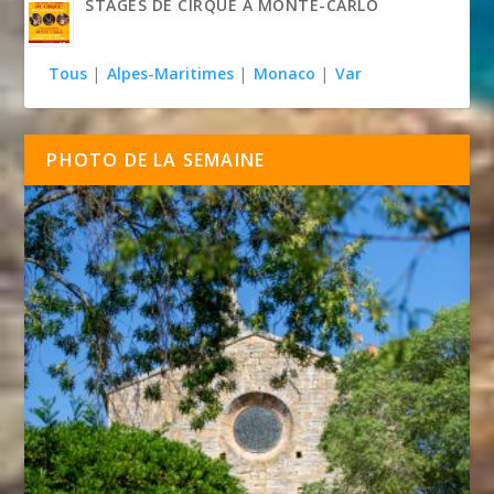
STAGES DE CIRQUE À MONTE-CARLO
Tous
|
Alpes-Maritimes
|
Monaco
|
Var
PHOTO DE LA SEMAINE