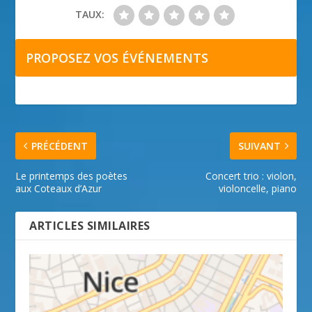
TAUX:
PROPOSEZ VOS ÉVÉNEMENTS
PRÉCÉDENT
SUIVANT
Le printemps des poètes
Concert trio : violon,
aux Coteaux d’Azur
violoncelle, piano
ARTICLES SIMILAIRES