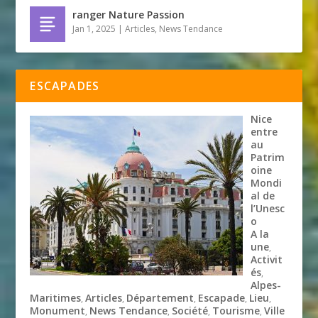
ranger Nature Passion
Jan 1, 2025
|
Articles
,
News Tendance
ESCAPADES
Nice
entre
au
Patrim
oine
Mondi
al de
l’Unesc
o
A la
une
,
Activit
és
,
Alpes-
Maritimes
Articles
Département
Escapade
Lieu
,
,
,
,
,
Monument
News Tendance
Société
Tourisme
Ville
,
,
,
,