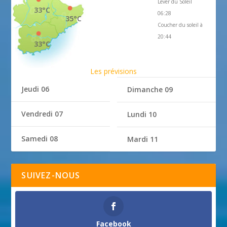
Lever du Soleil
33°C
06:28
35°C
Coucher du soleil à
20:44
33°C
Les prévisions
Jeudi 06
Dimanche 09
Vendredi 07
Lundi 10
Samedi 08
Mardi 11
SUIVEZ-NOUS
Facebook