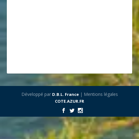
Développé par
| Mentions légales
D.B.L. France
COTE.AZUR.FR