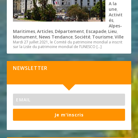
A la
une
,
Activit
és
,
Alpes-
Maritimes
Articles
Département
Escapade
Lieu
,
,
,
,
,
Monument
News Tendance
Société
Tourisme
Ville
,
,
,
,
Mardi 27 juillet 2021, le Comité du patrimoine mondial a inscrit
sur la Liste du patrimoine mondial de l’UNESCO
[…]
NEWSLETTER
Je m'inscris