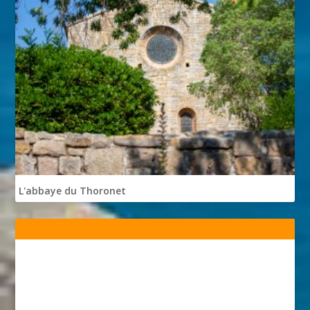
L'abbaye du Thoronet