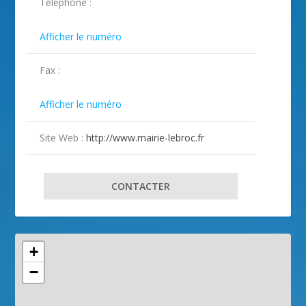
Téléphone :
ILLUSTRATION LE BROC ( 2 )
ILLUSTRATION LE BROC ( 3 )

Afficher le numéro
Fax :

Afficher le numéro
Site Web :
http://www.mairie-lebroc.fr
CONTACTER
+
−