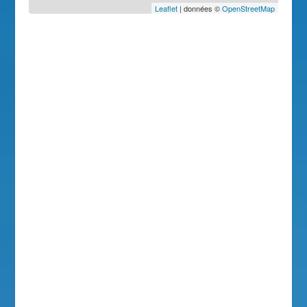
Leaflet
| données ©
OpenStreetMap