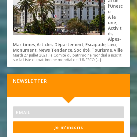
al de
l’Unesc
o
A la
une
,
Activit
és
,
Alpes-
Maritimes
Articles
Département
Escapade
Lieu
,
,
,
,
,
Monument
News Tendance
Société
Tourisme
Ville
,
,
,
,
Mardi 27 juillet 2021, le Comité du patrimoine mondial a inscrit
sur la Liste du patrimoine mondial de l’UNESCO
[…]
NEWSLETTER
Je m'inscris