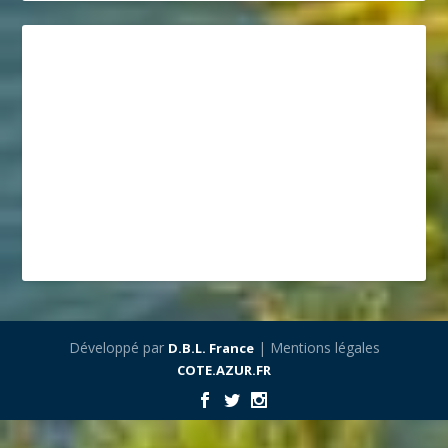
Développé par
| Mentions légales
D.B.L. France
COTE.AZUR.FR