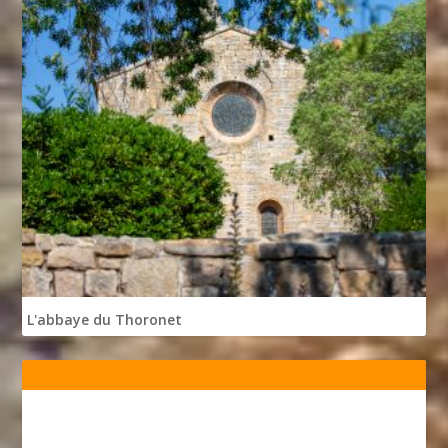
L'abbaye du Thoronet